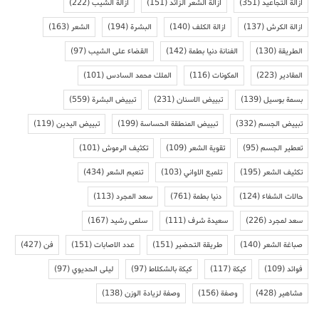
ازالة التجاعيد
(351)
ازالة الشعر الزائد
(151)
ازالة الشيب
(222)
ازالة الكرش
(137)
ازالة الكلف
(140)
البشرة
(194)
الشعر
(163)
الطريقة
(130)
الفنانة دنيا بطمة
(142)
القضاء على الشيب
(97)
المقادير
(223)
المكونات
(116)
الملك محمد السادس
(101)
بسمة بوسيل
(139)
تبييض الاسنان
(231)
تبييض البشرة
(559)
تبييض الجسم
(332)
تبييض المنطقة الحساسة
(199)
تبييض اليدين
(119)
تعطير الجسم
(95)
تقوية الشعر
(109)
تكثيف الرموش
(101)
تكثيف الشعر
(195)
تلميع الاواني
(103)
تنعيم الشعر
(434)
حالات الشفاء
(124)
دنيا بطمة
(761)
سعد المجرد
(113)
سعد لمجرد
(226)
سعيدة شرف
(111)
سلمى رشيد
(167)
صباغة الشعر
(140)
طريقة التحضير
(151)
عدد الاصابات
(151)
فن
(427)
فوائد
(109)
كيكة
(117)
كيكة بالشكلاط
(97)
ليلى الحديوي
(97)
مشاهير
(428)
وصفة
(156)
وصفة لزيادة الوزن
(138)