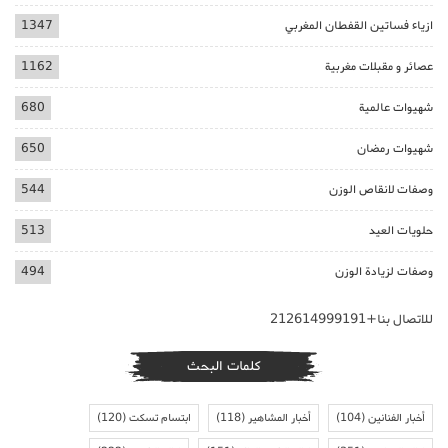
ازياء فساتين القفطان المغربي
1347
عصائر و مقبلات مغربية
1162
شهيوات عالمية
680
شهيوات رمضان
650
وصفات لانقاص الوزن
544
حلويات العيد
513
وصفات لزيادة الوزن
494
للاتصال بنا+212614999191
كلمات البحث
أخبار الفنانين
(104)
أخبار المشاهير
(118)
ابتسام تسكت
(120)