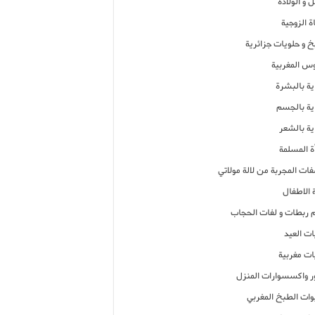
 و الولادة
ة الزوجية
خ و حلويات جزائرية
وس المغربية
ية بالبشرة
اية بالجسم
ية بالشعر
ة المسلمة
فات المجربة من لالة مولاتي
 الاطفال
م ربطات و لفات الحجاب
ات العيد
ات مغربية
ر واكسسوارات المنزل
ات الطبخ المغربي