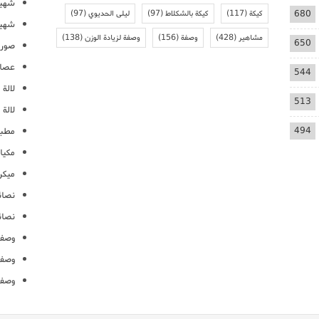
شهيو
680
كيكة
(117)
كيكة بالشكلاط
(97)
ليلى الحديوي
(97)
شهيو
مشاهير
(428)
وصفة
(156)
وصفة لزيادة الوزن
(138)
650
صور 
عصائ
544
لالة م
513
لالة 
494
مطبخ
مكيا
ميكرو
نصائ
نصائ
وصفا
وصفا
وصفا