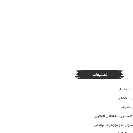
تصنيفات
 المجتمع
ر المشاهير
 متنوعة
ء فساتين القفطان المغربي
وارات ومجوهرات وعطور