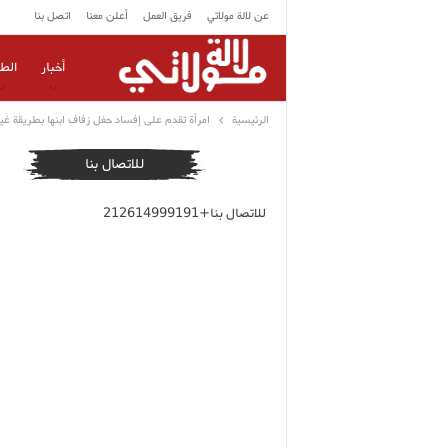
عن لالة مولاتي
فريق العمل
أعلن معنا
اتصل بنا
أخبار
الط
الرئيسية
امرأة تقدم على إفساد حفل زفاف ابنها بطريقة غير
للاتصال بنا
للاتصال بنا+212614999191