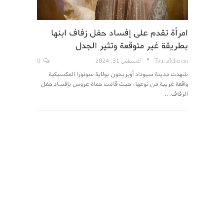
امرأة تقدم على إفساد حفل زفاف ابنها
بطريقة غير متوقعة وتثير الجدل
TouriaIcherem
أغسطس 31, 2024
0
شهدت مدينة سيوداد أوبريجون بولاية سونورا المكسيكية
واقعة غريبة من نوعها، حيث قامت حماة عروس بإفساد حفل
الزفاف…