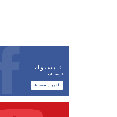
فايسبوك
الإعجابات
أعجبتك صفحتنا