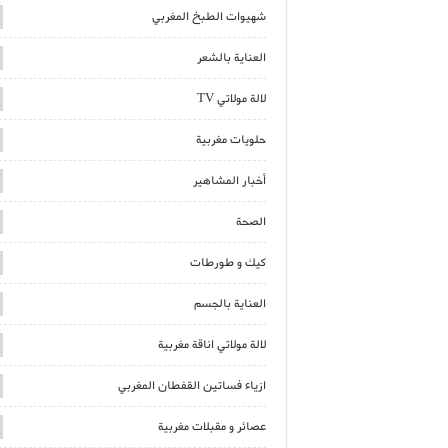
شهيوات الطبخ المغربي
العناية بالشعر
لالة مولاتي TV
حلويات مغربية
أخبار المشاهير
الصحة
كيك و طورطات
العناية بالجسم
لالة مولاتي اناقة مغربية
ازياء فساتين القفطان المغربي
عصائر و مقبلات مغربية