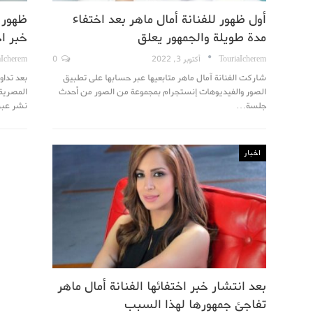
أول ظهور للفنانة أمال ماهر بعد اختفاء
ظهور م
مدة طويلة والجمهور يعلق
خبر اخ
TouriaIcherem
أكتوبر 3, 2022
0
aIcherem
شاركت الفنانة آمال ماهر متابعيها عبر حسابها على تطبيق
بعد تداو
الصور والفيديوهات إنستجرام بمجموعة من الصور من أحدث
المصرية
جلسة…
نشر عب
اخبار
بعد انتشار خبر اختفائها الفنانة أمال ماهر
تفاجئ جمهورها لهذا السبب