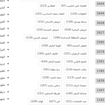
الحمل
3444
القضاء على الشيب
(97)
المقادير
(223)
الحيا
3444
المكونات
(116)
الملك محمد السادس
(101)
الطب
العر
بسمة بوسيل
(139)
تبييض الاسنان
(231)
3028
العنا
تبييض البشرة
(559)
تبييض الجسم
(332)
2627
العن
تبييض المنطقة الحساسة
(199)
تبييض اليدين
(119)
2585
العنا
تعطير الجسم
(95)
تقوية الشعر
(109)
المرأ
2579
تكثيف الرموش
(101)
تكثيف الشعر
(195)
الوص
2341
تلميع الاواني
(103)
تنعيم الشعر
(434)
تربية
حالات الشفاء
(124)
دنيا بطمة
(761)
تعلي
1785
سعد المجرد
(113)
سعد لمجرد
(226)
حلوي
1639
حلوي
سعيدة شرف
(111)
سلمى رشيد
(167)
1347
ديكو
صباغة الشعر
(140)
طريقة التحضير
(151)
شهيو
1162
عدد الاصابات
(151)
فن
(427)
فوائد
(109)