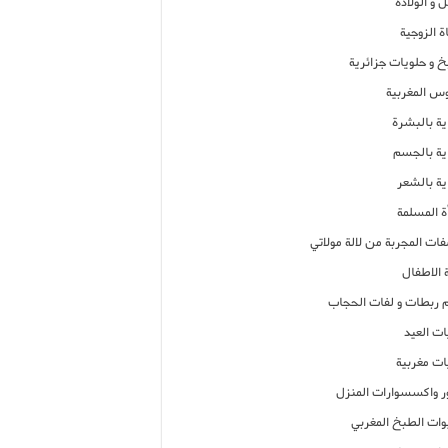
 و الولادة
ة الزوجية
خ و حلويات جزائرية
وس المغربية
ية بالبشرة
اية بالجسم
ية بالشعر
ة المسلمة
فات المجربة من لالة مولاتي
 الاطفال
م ربطات و لفات الحجاب
ات العيد
ات مغربية
ر واكسسوارات المنزل
ات الطبخ المغربي