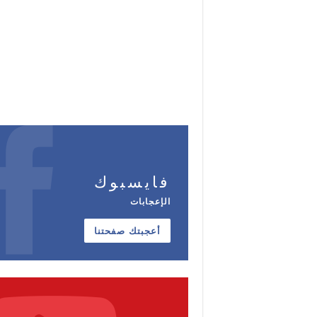
فايسبوك
الإعجابات
أعجبتك صفحتنا