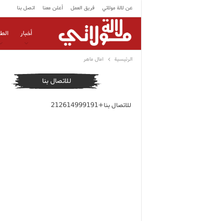
عن لالة مولاتي
فريق العمل
أعلن معنا
اتصل بنا
أخبار
الط
الرئيسية
امال ماهر
للاتصال بنا
للاتصال بنا+212614999191