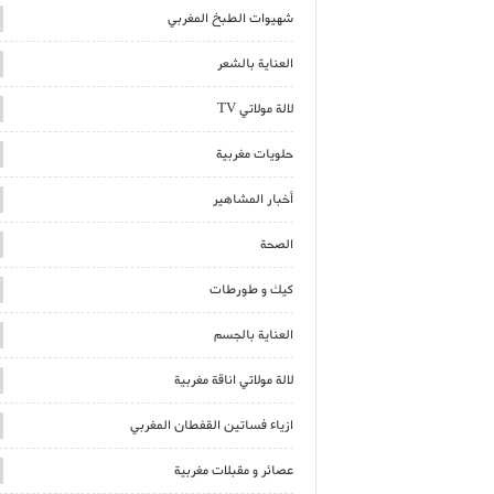
شهيوات الطبخ المغربي
العناية بالشعر
لالة مولاتي TV
حلويات مغربية
أخبار المشاهير
الصحة
كيك و طورطات
العناية بالجسم
لالة مولاتي اناقة مغربية
ازياء فساتين القفطان المغربي
عصائر و مقبلات مغربية