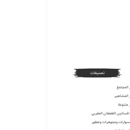
تصنيفات
 المجتمع
ر المشاهير
 متنوعة
ء فساتين القفطان المغربي
وارات ومجوهرات وعطور