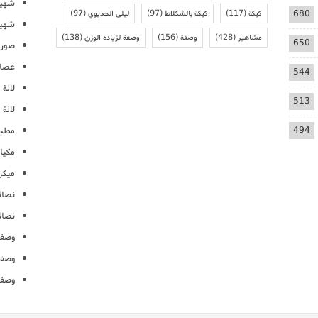
شهيو
680
كيكة
(117)
كيكة بالشكلاط
(97)
ليلى الحديوي
(97)
شهيو
مشاهير
(428)
وصفة
(156)
وصفة لزيادة الوزن
(138)
650
صور 
عصائ
544
لالة م
513
لالة 
494
مطبخ
مكيا
ميكرو
نصائ
نصائ
وصفا
وصفا
وصفا