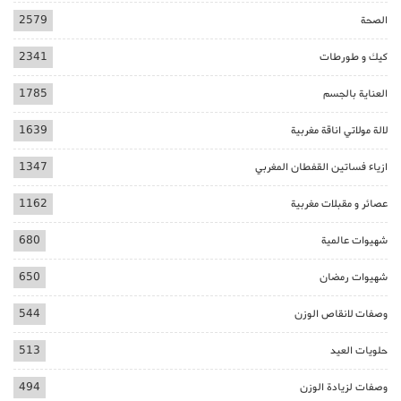
الصحة
2579
كيك و طورطات
2341
العناية بالجسم
1785
لالة مولاتي اناقة مغربية
1639
ازياء فساتين القفطان المغربي
1347
عصائر و مقبلات مغربية
1162
شهيوات عالمية
680
شهيوات رمضان
650
وصفات لانقاص الوزن
544
حلويات العيد
513
وصفات لزيادة الوزن
494