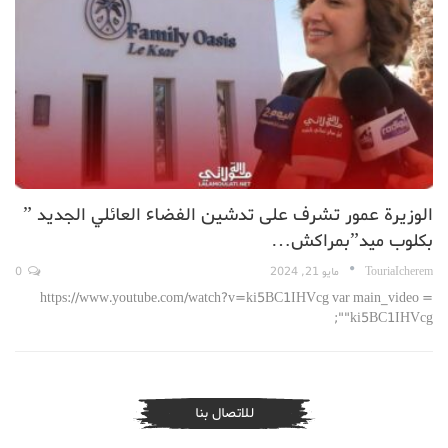
الوزيرة عمور تشرف على تدشين الفضاء العائلي الجديد ”
بكلوب ميد”بمراكش…
TouriaIcherem
مايو 21, 2024
0
https://www.youtube.com/watch?v=ki5BC1IHVcg var main_video =
"ki5BC1IHVcg";
للاتصال بنا