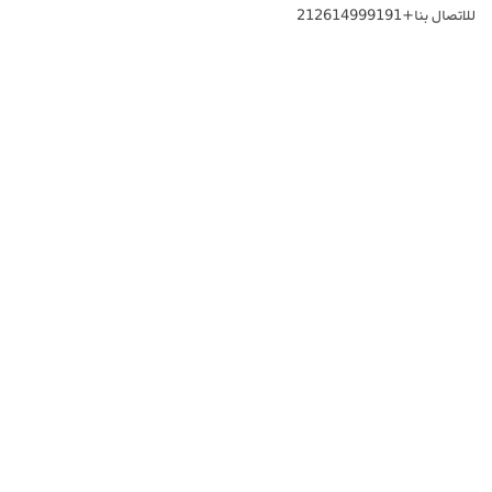
للاتصال بنا+212614999191