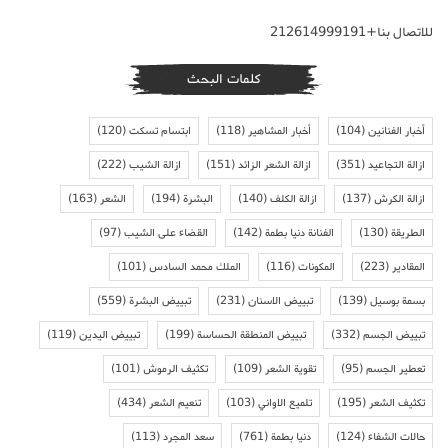
للاتصال بنا+212614999191
كلمات البحث
أخبار الفنانين
(104)
أخبار المشاهير
(118)
ابتسام تسكت
(120)
ازالة التجاعيد
(351)
ازالة الشعر الزائد
(151)
ازالة الشيب
(222)
ازالة الكرش
(137)
ازالة الكلف
(140)
البشرة
(194)
الشعر
(163)
الطريقة
(130)
الفنانة دنيا بطمة
(142)
القضاء على الشيب
(97)
المقادير
(223)
المكونات
(116)
الملك محمد السادس
(101)
بسمة بوسيل
(139)
تبييض الاسنان
(231)
تبييض البشرة
(559)
تبييض الجسم
(332)
تبييض المنطقة الحساسة
(199)
تبييض اليدين
(119)
تعطير الجسم
(95)
تقوية الشعر
(109)
تكثيف الرموش
(101)
تكثيف الشعر
(195)
تلميع الاواني
(103)
تنعيم الشعر
(434)
حالات الشفاء
(124)
دنيا بطمة
(761)
سعد المجرد
(113)