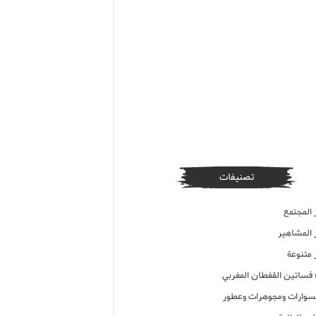
تصنيفات
 المجتمع
ر المشاهير
 متنوعة
ء فساتين القفطان المغربي
وارات ومجوهرات وعطور