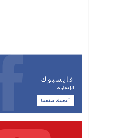
فايسبوك
الإعجابات
أعجبتك صفحتنا