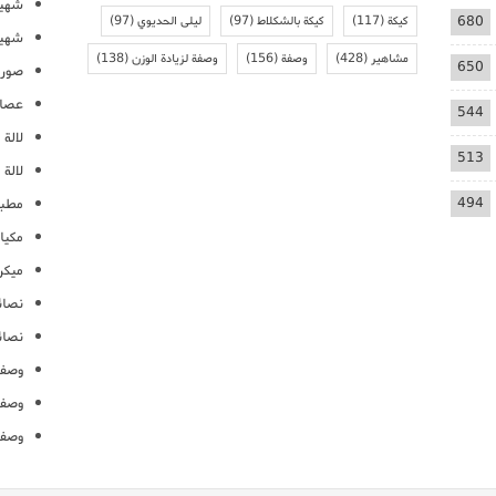
شهيو
680
كيكة
(117)
كيكة بالشكلاط
(97)
ليلى الحديوي
(97)
شهيو
مشاهير
(428)
وصفة
(156)
وصفة لزيادة الوزن
(138)
650
صور 
عصائ
544
لالة م
513
لالة 
494
مطبخ
مكيا
ميكرو
نصائ
نصائ
وصفا
وصفا
وصفا