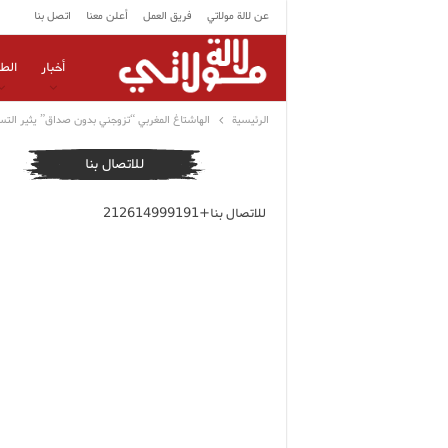
عن لالة مولاتي
فريق العمل
أعلن معنا
اتصل بنا
أخبار
الط
الرئيسية
الهاشتاغ المغربي “تزوجني بدون صداق” يثير الت
للاتصال بنا
للاتصال بنا+212614999191