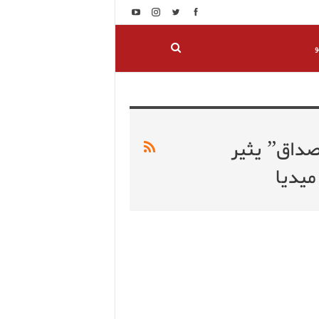
و
صداق” يثير
ميديا