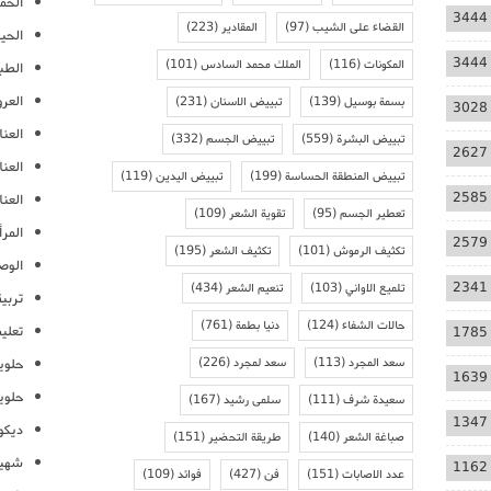
الحمل
3444
القضاء على الشيب
(97)
المقادير
(223)
الحيا
3444
المكونات
(116)
الملك محمد السادس
(101)
الطب
العر
بسمة بوسيل
(139)
تبييض الاسنان
(231)
3028
العنا
تبييض البشرة
(559)
تبييض الجسم
(332)
2627
العن
تبييض المنطقة الحساسة
(199)
تبييض اليدين
(119)
2585
العنا
تعطير الجسم
(95)
تقوية الشعر
(109)
المرأ
2579
تكثيف الرموش
(101)
تكثيف الشعر
(195)
الوص
2341
تلميع الاواني
(103)
تنعيم الشعر
(434)
تربية
حالات الشفاء
(124)
دنيا بطمة
(761)
تعلي
1785
سعد المجرد
(113)
سعد لمجرد
(226)
حلوي
1639
حلوي
سعيدة شرف
(111)
سلمى رشيد
(167)
1347
ديكو
صباغة الشعر
(140)
طريقة التحضير
(151)
شهيو
1162
عدد الاصابات
(151)
فن
(427)
فوائد
(109)