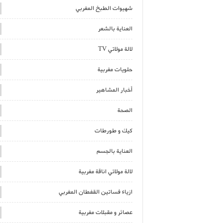
شهيوات الطبخ المغربي
العناية بالشعر
لالة مولاتي TV
حلويات مغربية
أخبار المشاهير
الصحة
كيك و طورطات
العناية بالجسم
لالة مولاتي اناقة مغربية
ازياء فساتين القفطان المغربي
عصائر و مقبلات مغربية