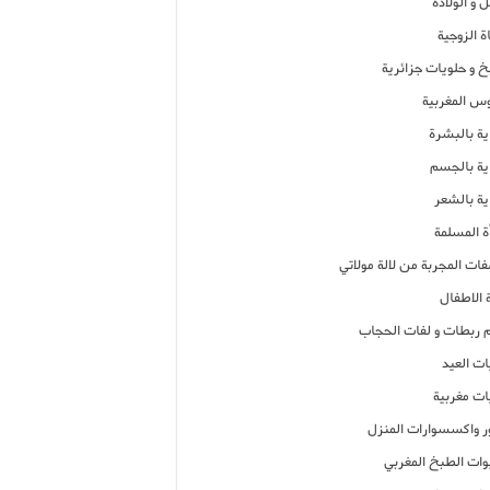
 و الولادة
ة الزوجية
خ و حلويات جزائرية
وس المغربية
ية بالبشرة
اية بالجسم
ية بالشعر
ة المسلمة
فات المجربة من لالة مولاتي
 الاطفال
م ربطات و لفات الحجاب
ات العيد
ات مغربية
ر واكسسوارات المنزل
ات الطبخ المغربي