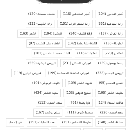
أخبار الفنانين
(104)
أخبار المشاهير
(118)
ابتسام تسكت
(120)
ازالة التجاعيد
(351)
ازالة الشعر الزائد
(151)
ازالة الشيب
(222)
ازالة الكرش
(137)
ازالة الكلف
(140)
البشرة
(194)
الشعر
(163)
الطريقة
(130)
الفنانة دنيا بطمة
(142)
القضاء على الشيب
(97)
المقادير
(223)
المكونات
(116)
الملك محمد السادس
(101)
بسمة بوسيل
(139)
تبييض الاسنان
(231)
تبييض البشرة
(559)
تبييض الجسم
(332)
تبييض المنطقة الحساسة
(199)
تبييض اليدين
(119)
تعطير الجسم
(95)
تقوية الشعر
(109)
تكثيف الرموش
(101)
تكثيف الشعر
(195)
تلميع الاواني
(103)
تنعيم الشعر
(434)
حالات الشفاء
(124)
دنيا بطمة
(761)
سعد المجرد
(113)
سعد لمجرد
(226)
سعيدة شرف
(111)
سلمى رشيد
(167)
صباغة الشعر
(140)
طريقة التحضير
(151)
عدد الاصابات
(151)
فن
(427)