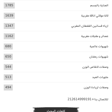
العناية بالجسم
1785
لالة مولاتي اناقة مغربية
1639
ازياء فساتين القفطان المغربي
1347
عصائر و مقبلات مغربية
1162
شهيوات عالمية
680
شهيوات رمضان
650
وصفات لانقاص الوزن
544
حلويات العيد
513
وصفات لزيادة الوزن
494
للاتصال بنا+212614999191
كلمات البحث