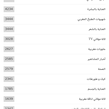
العناية بالبشرة
4234
شهيوات الطبخ المغربي
3444
العناية بالشعر
3444
لالة مولاتي TV
3028
حلويات مغربية
2627
أخبار المشاهير
2585
الصحة
2579
كيك و طورطات
2341
العناية بالجسم
1785
لالة مولاتي اناقة مغربية
1639
ازياء فساتين القفطان المغربي
1347