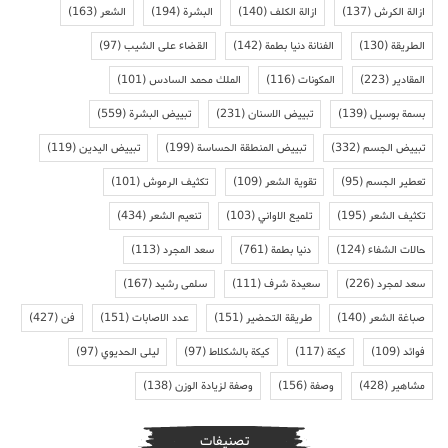
ازالة الكرش
(137)
ازالة الكلف
(140)
البشرة
(194)
الشعر
(163)
الطريقة
(130)
الفنانة دنيا بطمة
(142)
القضاء على الشيب
(97)
المقادير
(223)
المكونات
(116)
الملك محمد السادس
(101)
بسمة بوسيل
(139)
تبييض الاسنان
(231)
تبييض البشرة
(559)
تبييض الجسم
(332)
تبييض المنطقة الحساسة
(199)
تبييض اليدين
(119)
تعطير الجسم
(95)
تقوية الشعر
(109)
تكثيف الرموش
(101)
تكثيف الشعر
(195)
تلميع الاواني
(103)
تنعيم الشعر
(434)
حالات الشفاء
(124)
دنيا بطمة
(761)
سعد المجرد
(113)
سعد لمجرد
(226)
سعيدة شرف
(111)
سلمى رشيد
(167)
صباغة الشعر
(140)
طريقة التحضير
(151)
عدد الاصابات
(151)
فن
(427)
فوائد
(109)
كيكة
(117)
كيكة بالشكلاط
(97)
ليلى الحديوي
(97)
مشاهير
(428)
وصفة
(156)
وصفة لزيادة الوزن
(138)
تصنيفات