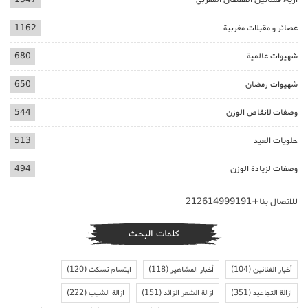
عصائر و مقبلات مغربية
1162
شهيوات عالمية
680
شهيوات رمضان
650
وصفات لانقاص الوزن
544
حلويات العيد
513
وصفات لزيادة الوزن
494
للاتصال بنا+212614999191
كلمات البحث
أخبار الفنانين
(104)
أخبار المشاهير
(118)
ابتسام تسكت
(120)
ازالة التجاعيد
(351)
ازالة الشعر الزائد
(151)
ازالة الشيب
(222)