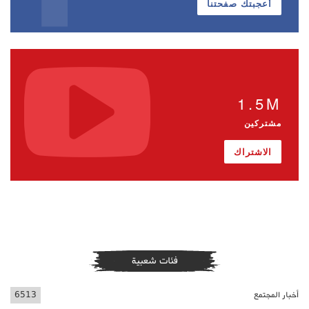
أعجبتك صفحتنا
1.5M
مشتركين
الاشتراك
فئات شعبية
أخبار المجتمع
6513