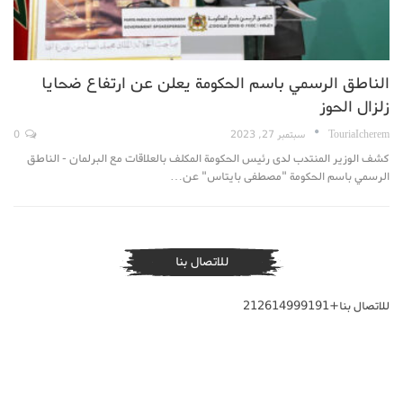
الناطق الرسمي باسم الحكومة يعلن عن ارتفاع ضحايا
زلزال الحوز
TouriaIcherem
سبتمبر 27, 2023
0
كشف الوزير المنتدب لدى رئيس الحكومة المكلف بالعلاقات مع البرلمان - الناطق
الرسمي باسم الحكومة "مصطفى بايتاس" عن…
للاتصال بنا
للاتصال بنا+212614999191