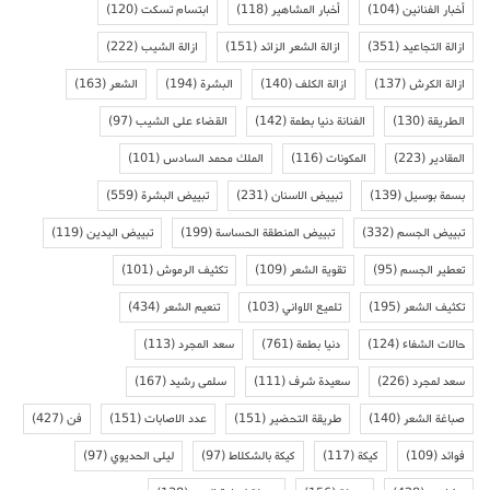
أخبار الفنانين
(104)
أخبار المشاهير
(118)
ابتسام تسكت
(120)
ازالة التجاعيد
(351)
ازالة الشعر الزائد
(151)
ازالة الشيب
(222)
ازالة الكرش
(137)
ازالة الكلف
(140)
البشرة
(194)
الشعر
(163)
الطريقة
(130)
الفنانة دنيا بطمة
(142)
القضاء على الشيب
(97)
المقادير
(223)
المكونات
(116)
الملك محمد السادس
(101)
بسمة بوسيل
(139)
تبييض الاسنان
(231)
تبييض البشرة
(559)
تبييض الجسم
(332)
تبييض المنطقة الحساسة
(199)
تبييض اليدين
(119)
تعطير الجسم
(95)
تقوية الشعر
(109)
تكثيف الرموش
(101)
تكثيف الشعر
(195)
تلميع الاواني
(103)
تنعيم الشعر
(434)
حالات الشفاء
(124)
دنيا بطمة
(761)
سعد المجرد
(113)
سعد لمجرد
(226)
سعيدة شرف
(111)
سلمى رشيد
(167)
صباغة الشعر
(140)
طريقة التحضير
(151)
عدد الاصابات
(151)
فن
(427)
فوائد
(109)
كيكة
(117)
كيكة بالشكلاط
(97)
ليلى الحديوي
(97)