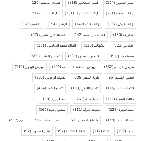
أخبار الفنانين
(104)
أخبار المشاهير
(118)
ابتسام تسكت
(120)
ازالة التجاعيد
(351)
ازالة الشعر الزائد
(151)
ازالة الشيب
(222)
ازالة الكرش
(137)
ازالة الكلف
(140)
البشرة
(194)
الشعر
(163)
الطريقة
(130)
الفنانة دنيا بطمة
(142)
القضاء على الشيب
(97)
المقادير
(223)
المكونات
(116)
الملك محمد السادس
(101)
بسمة بوسيل
(139)
تبييض الاسنان
(231)
تبييض البشرة
(559)
تبييض الجسم
(332)
تبييض المنطقة الحساسة
(199)
تبييض اليدين
(119)
تعطير الجسم
(95)
تقوية الشعر
(109)
تكثيف الرموش
(101)
تكثيف الشعر
(195)
تلميع الاواني
(103)
تنعيم الشعر
(434)
حالات الشفاء
(124)
دنيا بطمة
(761)
سعد المجرد
(113)
سعد لمجرد
(226)
سعيدة شرف
(111)
سلمى رشيد
(167)
صباغة الشعر
(140)
طريقة التحضير
(151)
عدد الاصابات
(151)
فن
(427)
فوائد
(109)
كيكة
(117)
كيكة بالشكلاط
(97)
ليلى الحديوي
(97)