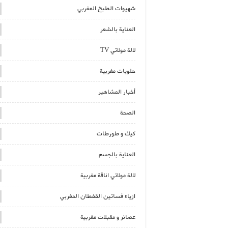
شهيوات الطبخ المغربي
العناية بالشعر
لالة مولاتي TV
حلويات مغربية
أخبار المشاهير
الصحة
كيك و طورطات
العناية بالجسم
لالة مولاتي اناقة مغربية
ازياء فساتين القفطان المغربي
عصائر و مقبلات مغربية