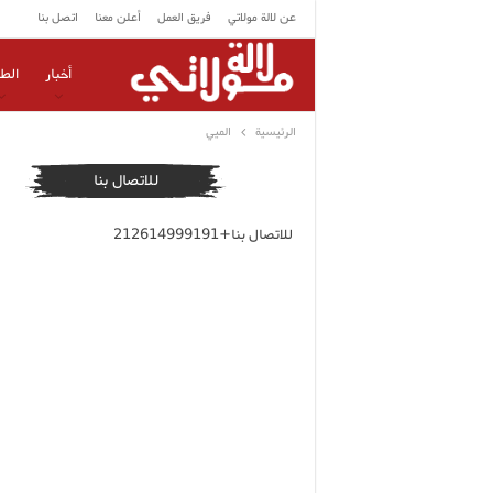
عن لالة مولاتي
فريق العمل
أعلن معنا
اتصل بنا
أخبار
الط
الرئيسية
الميي
للاتصال بنا
للاتصال بنا+212614999191