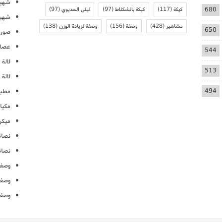
شهيو
680
كيكة
(117)
كيكة بالشكلاط
(97)
ليلى الحديوي
(97)
شهيو
مشاهير
(428)
وصفة
(156)
وصفة لزيادة الوزن
(138)
650
صور 
عصائ
544
لالة م
513
لالة 
494
مطبخ
مكيا
ميكرو
نصائ
نصائ
وصفا
وصفا
وصفا