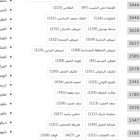
الحمل
3444
القضاء على الشيب
(97)
المقادير
(223)
الحيا
3444
المكونات
(116)
الملك محمد السادس
(101)
الطب
العر
بسمة بوسيل
(139)
تبييض الاسنان
(231)
3028
العنا
تبييض البشرة
(559)
تبييض الجسم
(332)
2627
العن
تبييض المنطقة الحساسة
(199)
تبييض اليدين
(119)
2585
العنا
تعطير الجسم
(95)
تقوية الشعر
(109)
المرأ
2579
تكثيف الرموش
(101)
تكثيف الشعر
(195)
الوص
2341
تلميع الاواني
(103)
تنعيم الشعر
(434)
تربية
حالات الشفاء
(124)
دنيا بطمة
(761)
تعلي
1785
سعد المجرد
(113)
سعد لمجرد
(226)
حلوي
1639
حلوي
سعيدة شرف
(111)
سلمى رشيد
(167)
1347
ديكو
صباغة الشعر
(140)
طريقة التحضير
(151)
شهيو
1162
عدد الاصابات
(151)
فن
(427)
فوائد
(109)