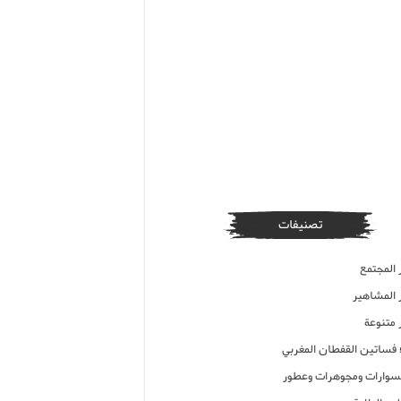
تصنيفات
 المجتمع
ر المشاهير
 متنوعة
ء فساتين القفطان المغربي
وارات ومجوهرات وعطور