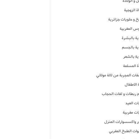
 و الولادة
ة الزوجية
خ و حلويات جزائرية
وس المغربية
ية بالبشرة
اية بالجسم
ية بالشعر
ة المسلمة
فات المجربة من لالة مولاتي
 الاطفال
م ربطات و لفات الحجاب
ات العيد
ات مغربية
ر واكسسوارات المنزل
ات الطبخ المغربي