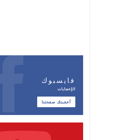
فايسبوك
الإعجابات
أعجبتك صفحتنا