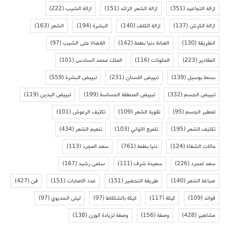
ازالة التجاعيد
(351)
ازالة الشعر الزائد
(151)
ازالة الشيب
(222)
ازالة الكرش
(137)
ازالة الكلف
(140)
البشرة
(194)
الشعر
(163)
الطريقة
(130)
الفنانة دنيا بطمة
(142)
القضاء على الشيب
(97)
المقادير
(223)
المكونات
(116)
الملك محمد السادس
(101)
بسمة بوسيل
(139)
تبييض الاسنان
(231)
تبييض البشرة
(559)
تبييض الجسم
(332)
تبييض المنطقة الحساسة
(199)
تبييض اليدين
(119)
تعطير الجسم
(95)
تقوية الشعر
(109)
تكثيف الرموش
(101)
تكثيف الشعر
(195)
تلميع الاواني
(103)
تنعيم الشعر
(434)
حالات الشفاء
(124)
دنيا بطمة
(761)
سعد المجرد
(113)
سعد لمجرد
(226)
سعيدة شرف
(111)
سلمى رشيد
(167)
صباغة الشعر
(140)
طريقة التحضير
(151)
عدد الاصابات
(151)
فن
(427)
فوائد
(109)
كيكة
(117)
كيكة بالشكلاط
(97)
ليلى الحديوي
(97)
مشاهير
(428)
وصفة
(156)
وصفة لزيادة الوزن
(138)