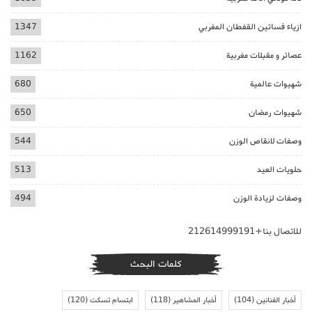
ازياء فساتين القفطان المغربي
1347
عصائر و مقبلات مغربية
1162
شهيوات عالمية
680
شهيوات رمضان
650
وصفات لانقاص الوزن
544
حلويات العيد
513
وصفات لزيادة الوزن
494
للاتصال بنا+212614999191
كلمات البحث
أخبار الفنانين
(104)
أخبار المشاهير
(118)
ابتسام تسكت
(120)