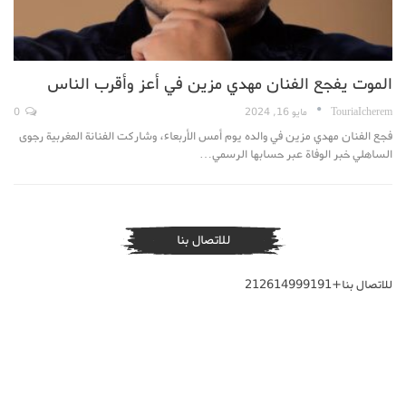
الموت يفجع الفنان مهدي مزين في أعز وأقرب الناس
TouriaIcherem
مايو 16, 2024
0
فجع الفنان مهدي مزين في والده يوم أمس الأربعاء، وشاركت الفنانة المغربية رجوى
الساهلي خبر الوفاة عبر حسابها الرسمي…
للاتصال بنا
للاتصال بنا+212614999191