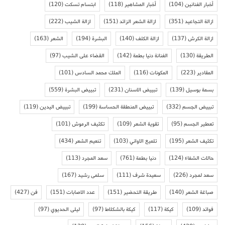
أخبار الفنانين
(104)
أخبار المشاهير
(118)
ابتسام تسكت
(120)
ازالة التجاعيد
(351)
ازالة الشعر الزائد
(151)
ازالة الشيب
(222)
ازالة الكرش
(137)
ازالة الكلف
(140)
البشرة
(194)
الشعر
(163)
الطريقة
(130)
الفنانة دنيا بطمة
(142)
القضاء على الشيب
(97)
المقادير
(223)
المكونات
(116)
الملك محمد السادس
(101)
بسمة بوسيل
(139)
تبييض الاسنان
(231)
تبييض البشرة
(559)
تبييض الجسم
(332)
تبييض المنطقة الحساسة
(199)
تبييض اليدين
(119)
تعطير الجسم
(95)
تقوية الشعر
(109)
تكثيف الرموش
(101)
تكثيف الشعر
(195)
تلميع الاواني
(103)
تنعيم الشعر
(434)
حالات الشفاء
(124)
دنيا بطمة
(761)
سعد المجرد
(113)
سعد لمجرد
(226)
سعيدة شرف
(111)
سلمى رشيد
(167)
صباغة الشعر
(140)
طريقة التحضير
(151)
عدد الاصابات
(151)
فن
(427)
فوائد
(109)
كيكة
(117)
كيكة بالشكلاط
(97)
ليلى الحديوي
(97)