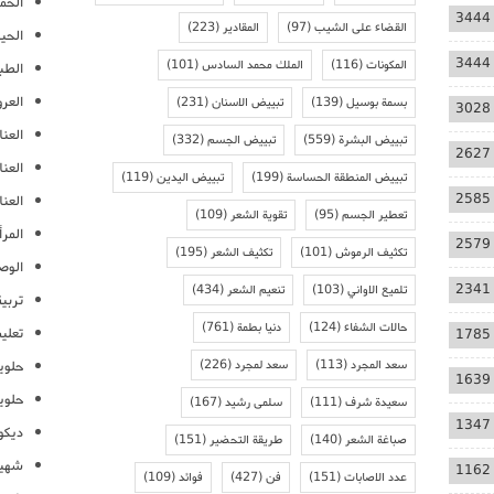
الحمل
3444
القضاء على الشيب
(97)
المقادير
(223)
الحيا
3444
المكونات
(116)
الملك محمد السادس
(101)
الطب
العر
بسمة بوسيل
(139)
تبييض الاسنان
(231)
3028
العنا
تبييض البشرة
(559)
تبييض الجسم
(332)
2627
العن
تبييض المنطقة الحساسة
(199)
تبييض اليدين
(119)
2585
العنا
تعطير الجسم
(95)
تقوية الشعر
(109)
المرأ
2579
تكثيف الرموش
(101)
تكثيف الشعر
(195)
الوص
2341
تلميع الاواني
(103)
تنعيم الشعر
(434)
تربية
حالات الشفاء
(124)
دنيا بطمة
(761)
تعلي
1785
سعد المجرد
(113)
سعد لمجرد
(226)
حلوي
1639
حلوي
سعيدة شرف
(111)
سلمى رشيد
(167)
1347
ديكو
صباغة الشعر
(140)
طريقة التحضير
(151)
شهيو
1162
عدد الاصابات
(151)
فن
(427)
فوائد
(109)