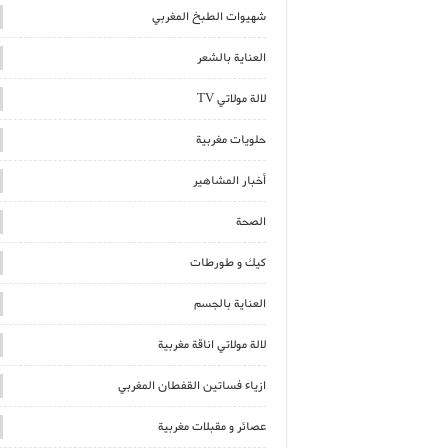
شهيوات الطبخ المغربي
العناية بالشعر
لالة مولاتي TV
حلويات مغربية
أخبار المشاهير
الصحة
كيك و طورطات
العناية بالجسم
لالة مولاتي اناقة مغربية
ازياء فساتين القفطان المغربي
عصائر و مقبلات مغربية