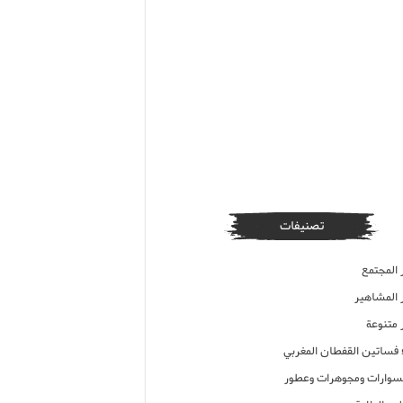
تصنيفات
 المجتمع
ر المشاهير
 متنوعة
ء فساتين القفطان المغربي
وارات ومجوهرات وعطور