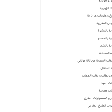
 و الولادة
ة الزوجية
خ و حلويات جزائرية
وس المغربية
ية بالبشرة
اية بالجسم
ية بالشعر
ة المسلمة
فات المجربة من لالة مولاتي
 الاطفال
م ربطات و لفات الحجاب
ات العيد
ات مغربية
ر واكسسوارات المنزل
ات الطبخ المغربي