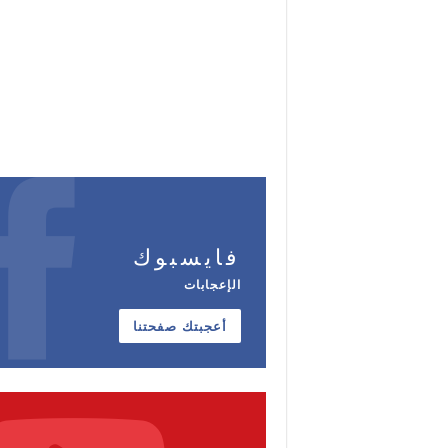
فايسبوك
الإعجابات
أعجبتك صفحتنا