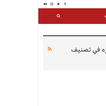
و
زه في تصنيف