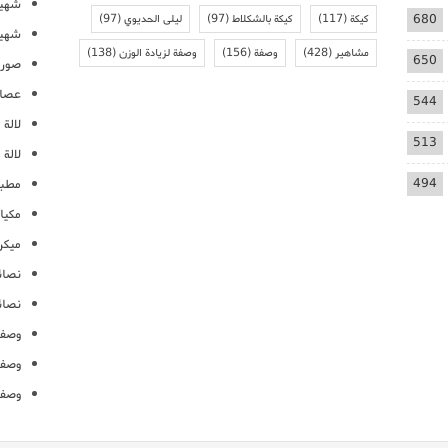
شهيو
680
كيكة
(117)
كيكة بالشكلاط
(97)
ليلى الحديوي
(97)
شهيو
مشاهير
(428)
وصفة
(156)
وصفة لزيادة الوزن
(138)
650
صور 
عصائ
544
لالة م
513
لالة 
494
مطبخ
مكيا
ميكرو
نصائ
نصائ
وصفا
وصفا
وصفا