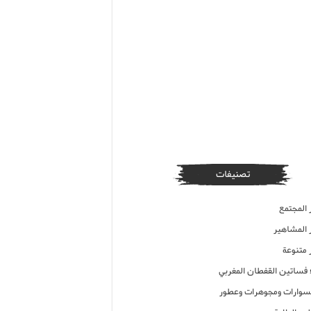
تصنيفات
 المجتمع
ر المشاهير
 متنوعة
ء فساتين القفطان المغربي
وارات ومجوهرات وعطور