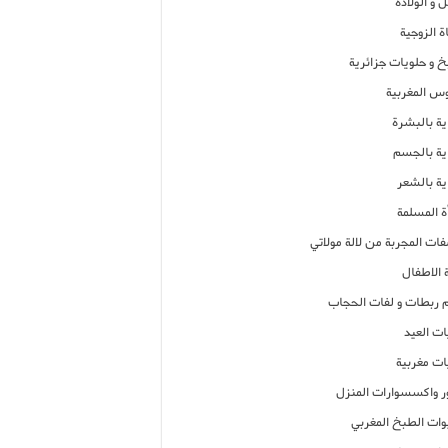
 و الولادة
ة الزوجية
خ و حلويات جزائرية
وس المغربية
ية بالبشرة
اية بالجسم
ية بالشعر
ة المسلمة
فات المجربة من لالة مولاتي
 الاطفال
م ربطات و لفات الحجاب
ات العيد
ات مغربية
ر واكسسوارات المنزل
ات الطبخ المغربي