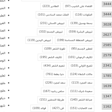
الحمل
3444
القضاء على الشيب
(97)
المقادير
(223)
الحيا
3444
المكونات
(116)
الملك محمد السادس
(101)
الطب
العر
بسمة بوسيل
(139)
تبييض الاسنان
(231)
3028
العنا
تبييض البشرة
(559)
تبييض الجسم
(332)
2627
العن
تبييض المنطقة الحساسة
(199)
تبييض اليدين
(119)
2585
العنا
تعطير الجسم
(95)
تقوية الشعر
(109)
المرأ
2579
تكثيف الرموش
(101)
تكثيف الشعر
(195)
الوص
2341
تلميع الاواني
(103)
تنعيم الشعر
(434)
تربية
حالات الشفاء
(124)
دنيا بطمة
(761)
تعلي
1785
سعد المجرد
(113)
سعد لمجرد
(226)
حلوي
1639
حلوي
سعيدة شرف
(111)
سلمى رشيد
(167)
1347
ديكو
صباغة الشعر
(140)
طريقة التحضير
(151)
شهيو
1162
عدد الاصابات
(151)
فن
(427)
فوائد
(109)