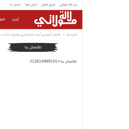
عن لالة مولاتي
فريق العمل
أعلن معنا
اتصل بنا
أخبار
الط
الرئيسية
الممثل المصري أحمد الشقنقيري يتعرض لحادث س
للاتصال بنا
للاتصال بنا+212614999191