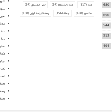
شهيو
680
كيكة
(117)
كيكة بالشكلاط
(97)
ليلى الحديوي
(97)
شهيو
مشاهير
(428)
وصفة
(156)
وصفة لزيادة الوزن
(138)
650
صور 
عصائ
544
لالة م
513
لالة 
494
مطبخ
مكيا
ميكرو
نصائ
نصائ
وصفا
وصفا
وصفا