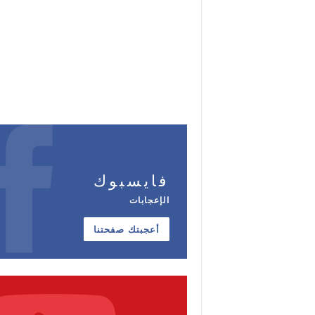
فايسبوك
الإعجابات
أعجبتك صفحتنا