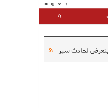
و
يتعرض لحادث سير