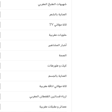
شهيوات الطبخ المغربي
العناية بالشعر
لالة مولاتي TV
حلويات مغربية
أخبار المشاهير
الصحة
كيك و طورطات
العناية بالجسم
لالة مولاتي اناقة مغربية
ازياء فساتين القفطان المغربي
عصائر و مقبلات مغربية