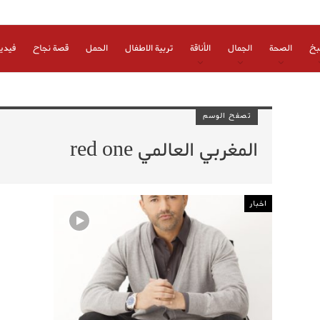
بخ
الصحة
الجمال
الأناقة
تربية الاطفال
الحمل
قصة نجاح
فيدي
تصفح الوسم
المغربي العالمي red one
اخبار