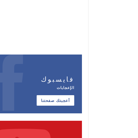
فايسبوك
الإعجابات
أعجبتك صفحتنا