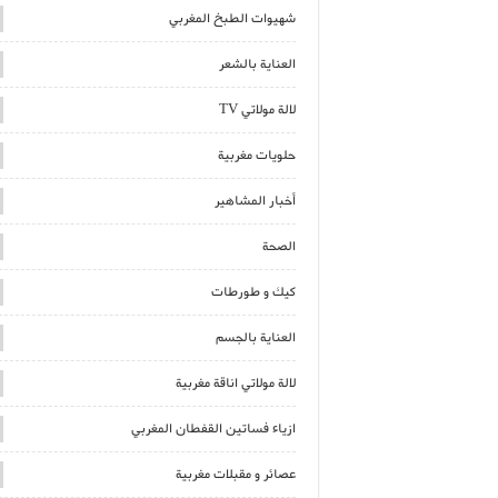
شهيوات الطبخ المغربي
العناية بالشعر
لالة مولاتي TV
حلويات مغربية
أخبار المشاهير
الصحة
كيك و طورطات
العناية بالجسم
لالة مولاتي اناقة مغربية
ازياء فساتين القفطان المغربي
عصائر و مقبلات مغربية