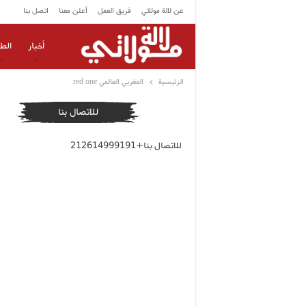
عن لالة مولاتي
فريق العمل
أعلن معنا
اتصل بنا
أخبار
الط
الرئيسية
المغربي العالمي red one
للاتصال بنا
للاتصال بنا+212614999191