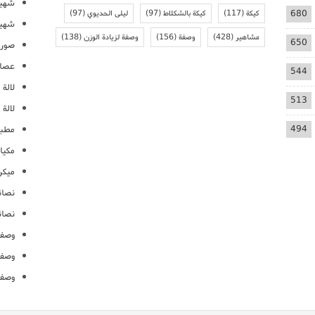
شهيو
680
كيكة
(117)
كيكة بالشكلاط
(97)
ليلى الحديوي
(97)
شهيو
مشاهير
(428)
وصفة
(156)
وصفة لزيادة الوزن
(138)
650
صور 
عصائ
544
لالة م
513
لالة 
494
مطبخ
مكيا
ميكرو
نصائ
نصائ
وصفا
وصفا
وصفا