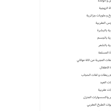
 و الولادة
ة الزوجية
خ و حلويات جزائرية
وس المغربية
ية بالبشرة
اية بالجسم
ية بالشعر
ة المسلمة
فات المجربة من لالة مولاتي
 الاطفال
م ربطات و لفات الحجاب
ات العيد
ات مغربية
ر واكسسوارات المنزل
ات الطبخ المغربي