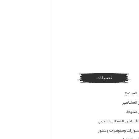
تصنيفات
 المجتمع
ر المشاهير
 متنوعة
ء فساتين القفطان المغربي
وارات ومجوهرات وعطور