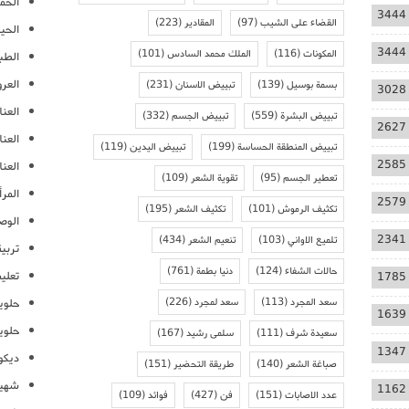
الحمل
3444
القضاء على الشيب
(97)
المقادير
(223)
الحيا
3444
المكونات
(116)
الملك محمد السادس
(101)
الطب
العر
بسمة بوسيل
(139)
تبييض الاسنان
(231)
3028
العنا
تبييض البشرة
(559)
تبييض الجسم
(332)
2627
العن
تبييض المنطقة الحساسة
(199)
تبييض اليدين
(119)
2585
العنا
تعطير الجسم
(95)
تقوية الشعر
(109)
المرأ
2579
تكثيف الرموش
(101)
تكثيف الشعر
(195)
الوص
2341
تلميع الاواني
(103)
تنعيم الشعر
(434)
تربية
حالات الشفاء
(124)
دنيا بطمة
(761)
تعلي
1785
سعد المجرد
(113)
سعد لمجرد
(226)
حلوي
1639
حلوي
سعيدة شرف
(111)
سلمى رشيد
(167)
1347
ديكو
صباغة الشعر
(140)
طريقة التحضير
(151)
شهيو
1162
عدد الاصابات
(151)
فن
(427)
فوائد
(109)