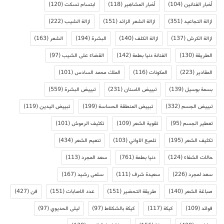
أخبار الفنانين
(104)
أخبار المشاهير
(118)
ابتسام تسكت
(120)
ازالة التجاعيد
(351)
ازالة الشعر الزائد
(151)
ازالة الشيب
(222)
ازالة الكرش
(137)
ازالة الكلف
(140)
البشرة
(194)
الشعر
(163)
الطريقة
(130)
الفنانة دنيا بطمة
(142)
القضاء على الشيب
(97)
المقادير
(223)
المكونات
(116)
الملك محمد السادس
(101)
بسمة بوسيل
(139)
تبييض الاسنان
(231)
تبييض البشرة
(559)
تبييض الجسم
(332)
تبييض المنطقة الحساسة
(199)
تبييض اليدين
(119)
تعطير الجسم
(95)
تقوية الشعر
(109)
تكثيف الرموش
(101)
تكثيف الشعر
(195)
تلميع الاواني
(103)
تنعيم الشعر
(434)
حالات الشفاء
(124)
دنيا بطمة
(761)
سعد المجرد
(113)
سعد لمجرد
(226)
سعيدة شرف
(111)
سلمى رشيد
(167)
صباغة الشعر
(140)
طريقة التحضير
(151)
عدد الاصابات
(151)
فن
(427)
فوائد
(109)
كيكة
(117)
كيكة بالشكلاط
(97)
ليلى الحديوي
(97)