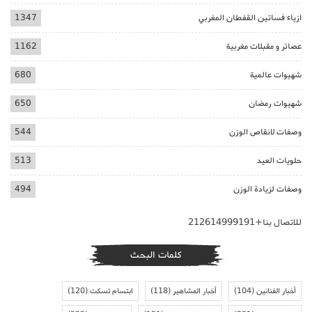
ازياء فساتين القفطان المغربي
1347
عصائر و مقبلات مغربية
1162
شهيوات عالمية
680
شهيوات رمضان
650
وصفات لانقاص الوزن
544
حلويات العيد
513
وصفات لزيادة الوزن
494
للاتصال بنا+212614999191
كلمات البحث
أخبار الفنانين
(104)
أخبار المشاهير
(118)
ابتسام تسكت
(120)