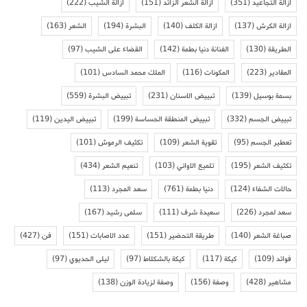
ازالة التجاعيد
(351)
ازالة الشعر الزائد
(151)
ازالة الشيب
(222)
ازالة الكرش
(137)
ازالة الكلف
(140)
البشرة
(194)
الشعر
(163)
الطريقة
(130)
الفنانة دنيا بطمة
(142)
القضاء على الشيب
(97)
المقادير
(223)
المكونات
(116)
الملك محمد السادس
(101)
بسمة بوسيل
(139)
تبييض الاسنان
(231)
تبييض البشرة
(559)
تبييض الجسم
(332)
تبييض المنطقة الحساسة
(199)
تبييض اليدين
(119)
تعطير الجسم
(95)
تقوية الشعر
(109)
تكثيف الرموش
(101)
تكثيف الشعر
(195)
تلميع الاواني
(103)
تنعيم الشعر
(434)
حالات الشفاء
(124)
دنيا بطمة
(761)
سعد المجرد
(113)
سعد لمجرد
(226)
سعيدة شرف
(111)
سلمى رشيد
(167)
صباغة الشعر
(140)
طريقة التحضير
(151)
عدد الاصابات
(151)
فن
(427)
فوائد
(109)
كيكة
(117)
كيكة بالشكلاط
(97)
ليلى الحديوي
(97)
مشاهير
(428)
وصفة
(156)
وصفة لزيادة الوزن
(138)