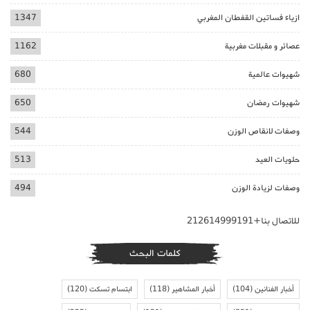
ازياء فساتين القفطان المغربي
1347
عصائر و مقبلات مغربية
1162
شهيوات عالمية
680
شهيوات رمضان
650
وصفات لانقاص الوزن
544
حلويات العيد
513
وصفات لزيادة الوزن
494
للاتصال بنا+212614999191
كلمات البحث
أخبار الفنانين
(104)
أخبار المشاهير
(118)
ابتسام تسكت
(120)