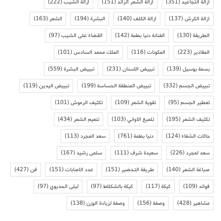
ازالة التجاعيد
(351)
ازالة الشعر الزائد
(151)
ازالة الشيب
(222)
ازالة الكرش
(137)
ازالة الكلف
(140)
البشرة
(194)
الشعر
(163)
الطريقة
(130)
الفنانة دنيا بطمة
(142)
القضاء على الشيب
(97)
المقادير
(223)
المكونات
(116)
الملك محمد السادس
(101)
بسمة بوسيل
(139)
تبييض الاسنان
(231)
تبييض البشرة
(559)
تبييض الجسم
(332)
تبييض المنطقة الحساسة
(199)
تبييض اليدين
(119)
تعطير الجسم
(95)
تقوية الشعر
(109)
تكثيف الرموش
(101)
تكثيف الشعر
(195)
تلميع الاواني
(103)
تنعيم الشعر
(434)
حالات الشفاء
(124)
دنيا بطمة
(761)
سعد المجرد
(113)
سعد لمجرد
(226)
سعيدة شرف
(111)
سلمى رشيد
(167)
صباغة الشعر
(140)
طريقة التحضير
(151)
عدد الاصابات
(151)
فن
(427)
فوائد
(109)
كيكة
(117)
كيكة بالشكلاط
(97)
ليلى الحديوي
(97)
مشاهير
(428)
وصفة
(156)
وصفة لزيادة الوزن
(138)