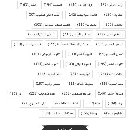
ازالة الكرش
(137)
ازالة الكلف
(140)
البشرة
(194)
الشعر
(163)
الطريقة
(130)
الفنانة دنيا بطمة
(142)
القضاء على الشيب
(97)
المقادير
(223)
المكونات
(116)
الملك محمد السادس
(101)
بسمة بوسيل
(139)
تبييض الاسنان
(231)
تبييض البشرة
(559)
تبييض الجسم
(332)
تبييض المنطقة الحساسة
(199)
تبييض اليدين
(119)
تعطير الجسم
(95)
تقوية الشعر
(109)
تكثيف الرموش
(101)
تكثيف الشعر
(195)
تلميع الاواني
(103)
تنعيم الشعر
(434)
حالات الشفاء
(124)
دنيا بطمة
(761)
سعد المجرد
(113)
سعد لمجرد
(226)
سعيدة شرف
(111)
سلمى رشيد
(167)
صباغة الشعر
(140)
طريقة التحضير
(151)
عدد الاصابات
(151)
فن
(427)
فوائد
(109)
كيكة
(117)
كيكة بالشكلاط
(97)
ليلى الحديوي
(97)
مشاهير
(428)
وصفة
(156)
وصفة لزيادة الوزن
(138)
تصنيفات