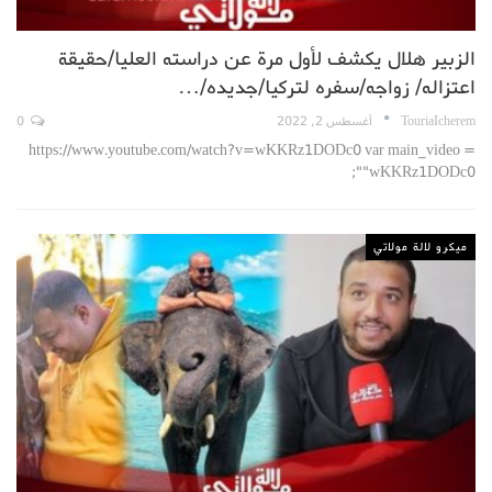
الزبير هلال يكشف لأول مرة عن دراسته العليا/حقيقة
اعتزاله/ زواجه/سفره لتركيا/جديده/…
TouriaIcherem
أغسطس 2, 2022
0
https://www.youtube.com/watch?v=wKKRz1DODc0 var main_video =
"wKKRz1DODc0";
ميكرو لالة مولاتي