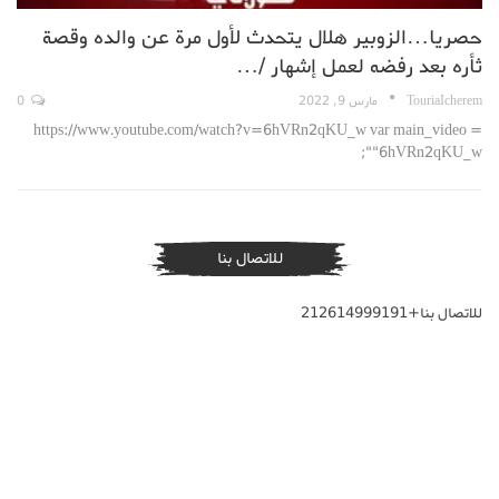
حصريا…الزوبير هلال يتحدث لأول مرة عن والده وقصة
ثأره بعد رفضه لعمل إشهار /…
TouriaIcherem
مارس 9, 2022
0
https://www.youtube.com/watch?v=6hVRn2qKU_w var main_video =
"6hVRn2qKU_w";
للاتصال بنا
للاتصال بنا+212614999191