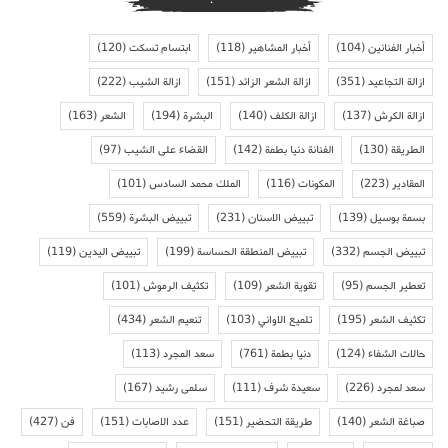
أخبار الفنانين
(104)
أخبار المشاهير
(118)
ابتسام تسكت
(120)
ازالة التجاعيد
(351)
ازالة الشعر الزائد
(151)
ازالة الشيب
(222)
ازالة الكرش
(137)
ازالة الكلف
(140)
البشرة
(194)
الشعر
(163)
الطريقة
(130)
الفنانة دنيا بطمة
(142)
القضاء على الشيب
(97)
المقادير
(223)
المكونات
(116)
الملك محمد السادس
(101)
بسمة بوسيل
(139)
تبييض الاسنان
(231)
تبييض البشرة
(559)
تبييض الجسم
(332)
تبييض المنطقة الحساسة
(199)
تبييض اليدين
(119)
تعطير الجسم
(95)
تقوية الشعر
(109)
تكثيف الرموش
(101)
تكثيف الشعر
(195)
تلميع الاواني
(103)
تنعيم الشعر
(434)
حالات الشفاء
(124)
دنيا بطمة
(761)
سعد المجرد
(113)
سعد لمجرد
(226)
سعيدة شرف
(111)
سلمى رشيد
(167)
صباغة الشعر
(140)
طريقة التحضير
(151)
عدد الاصابات
(151)
فن
(427)