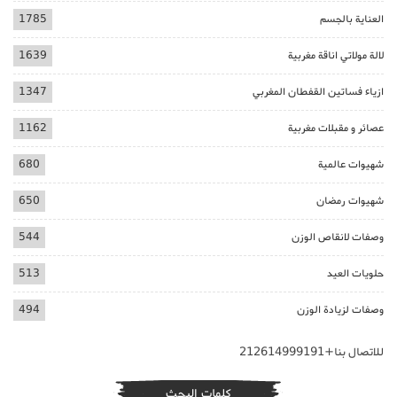
العناية بالجسم
1785
لالة مولاتي اناقة مغربية
1639
ازياء فساتين القفطان المغربي
1347
عصائر و مقبلات مغربية
1162
شهيوات عالمية
680
شهيوات رمضان
650
وصفات لانقاص الوزن
544
حلويات العيد
513
وصفات لزيادة الوزن
494
للاتصال بنا+212614999191
كلمات البحث