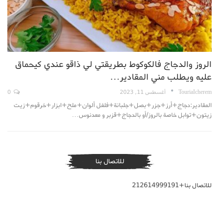
الروز والدجاج فالكوكوط بطريقتي لي ذاقو عندي كيحماق
عليه ويطلب مني المقادير…
TouriaIcherem
أغسطس 11, 2023
0
المقادير:دجاج+أرز+جزر+بصل+جلبانة+فلفل ألوان+ملح+ابزار+خرقوم+زيت
زيتون+توابل خاصة بالروز/أو بالدجاج+قزبر و معدنوس…
للاتصال بنا
للاتصال بنا+212614999191