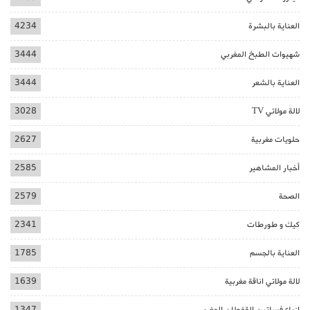
العناية بالبشرة
4234
شهيوات الطبخ المغربي
3444
العناية بالشعر
3444
لالة مولاتي TV
3028
حلويات مغربية
2627
أخبار المشاهير
2585
الصحة
2579
كيك و طورطات
2341
العناية بالجسم
1785
لالة مولاتي اناقة مغربية
1639
ازياء فساتين القفطان المغربي
1347