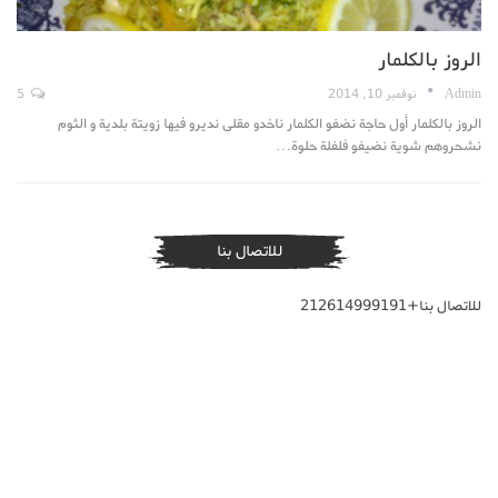
الروز بالكلمار
Admin
نوفمبر 10, 2014
5
الروز بالكلمار أول حاجة نضفو الكلمار ناخدو مقلى نديرو فيها زويتة بلدية و الثوم
نشحروهم شوية نضيفو فلفلة حلوة…
للاتصال بنا
للاتصال بنا+212614999191