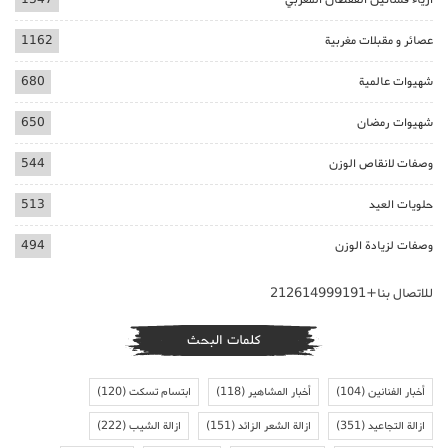
عصائر و مقبلات مغربية
1162
شهيوات عالمية
680
شهيوات رمضان
650
وصفات لانقاص الوزن
544
حلويات العيد
513
وصفات لزيادة الوزن
494
للاتصال بنا+212614999191
كلمات البحث
أخبار الفنانين
(104)
أخبار المشاهير
(118)
ابتسام تسكت
(120)
ازالة التجاعيد
(351)
ازالة الشعر الزائد
(151)
ازالة الشيب
(222)