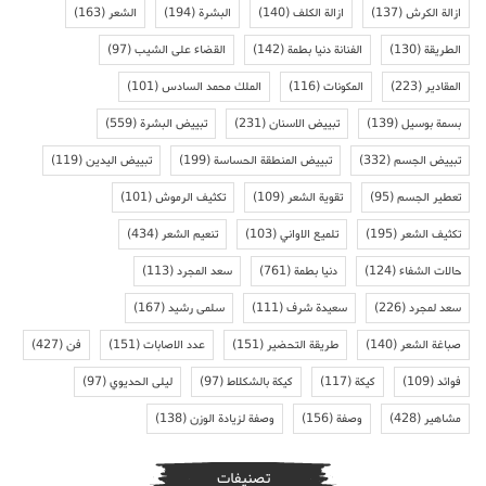
ازالة الكرش
(137)
ازالة الكلف
(140)
البشرة
(194)
الشعر
(163)
الطريقة
(130)
الفنانة دنيا بطمة
(142)
القضاء على الشيب
(97)
المقادير
(223)
المكونات
(116)
الملك محمد السادس
(101)
بسمة بوسيل
(139)
تبييض الاسنان
(231)
تبييض البشرة
(559)
تبييض الجسم
(332)
تبييض المنطقة الحساسة
(199)
تبييض اليدين
(119)
تعطير الجسم
(95)
تقوية الشعر
(109)
تكثيف الرموش
(101)
تكثيف الشعر
(195)
تلميع الاواني
(103)
تنعيم الشعر
(434)
حالات الشفاء
(124)
دنيا بطمة
(761)
سعد المجرد
(113)
سعد لمجرد
(226)
سعيدة شرف
(111)
سلمى رشيد
(167)
صباغة الشعر
(140)
طريقة التحضير
(151)
عدد الاصابات
(151)
فن
(427)
فوائد
(109)
كيكة
(117)
كيكة بالشكلاط
(97)
ليلى الحديوي
(97)
مشاهير
(428)
وصفة
(156)
وصفة لزيادة الوزن
(138)
تصنيفات