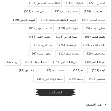
المقادير
(223)
المكونات
(116)
الملك محمد السادس
(101)
بسمة بوسيل
(139)
تبييض الاسنان
(231)
تبييض البشرة
(559)
تبييض الجسم
(332)
تبييض المنطقة الحساسة
(199)
تبييض اليدين
(119)
تعطير الجسم
(95)
تقوية الشعر
(109)
تكثيف الرموش
(101)
تكثيف الشعر
(195)
تلميع الاواني
(103)
تنعيم الشعر
(434)
حالات الشفاء
(124)
دنيا بطمة
(761)
سعد المجرد
(113)
سعد لمجرد
(226)
سعيدة شرف
(111)
سلمى رشيد
(167)
صباغة الشعر
(140)
طريقة التحضير
(151)
عدد الاصابات
(151)
فن
(427)
فوائد
(109)
كيكة
(117)
كيكة بالشكلاط
(97)
ليلى الحديوي
(97)
مشاهير
(428)
وصفة
(156)
وصفة لزيادة الوزن
(138)
تصنيفات
أخبار المجتمع