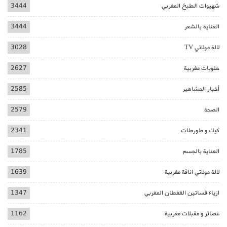
شهيوات الطبخ المغربي
3444
العناية بالشعر
3444
لالة مولاتي TV
3028
حلويات مغربية
2627
أخبار المشاهير
2585
الصحة
2579
كيك و طورطات
2341
العناية بالجسم
1785
لالة مولاتي اناقة مغربية
1639
ازياء فساتين القفطان المغربي
1347
عصائر و مقبلات مغربية
1162