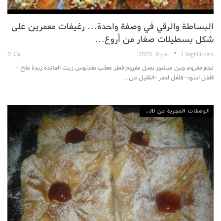
البساطة والرقي في وصفة واحدة… رغيفات معمرين على
شكل بسطيلات صغار من أروع…
Chaghili-Sara
مايو 9, 2020
0
لحم مفروم جبن مبشور بصل مفروم فطر معلب بقدنوس زيت المائدة زبدة ملح -
فلفل اسود- فلفل احمر -القليل من…
الوصفات المجربة من لالة مولاتي