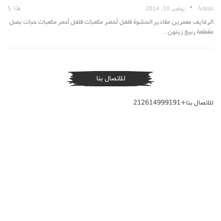
Admin
نوفمبر 10, 2014
5
الرغايف معمرين مقادير الحشوة فلفل أخضر مكعبات فلفل أحمر مكعبات حبات بصل
مقطعة ربيع زيتون…
للاتصال بنا
للاتصال بنا+212614999191