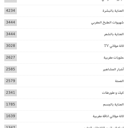
العناية بالبشرة
4234
شهيوات الطبخ المغربي
3444
العناية بالشعر
3444
لالة مولاتي TV
3028
حلويات مغربية
2627
أخبار المشاهير
2585
الصحة
2579
كيك و طورطات
2341
العناية بالجسم
1785
لالة مولاتي اناقة مغربية
1639
ازياء فساتين القفطان المغربي
1347