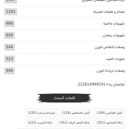
عصائر و مقبلات مغربية
1162
شهيوات عالمية
680
شهيوات رمضان
650
وصفات لانقاص الوزن
544
حلويات العيد
513
وصفات لزيادة الوزن
494
للاتصال بنا+212614999191
كلمات البحث
أخبار الفنانين
(104)
أخبار المشاهير
(118)
ابتسام تسكت
(120)
ازالة التجاعيد
(351)
ازالة الشعر الزائد
(151)
ازالة الشيب
(222)