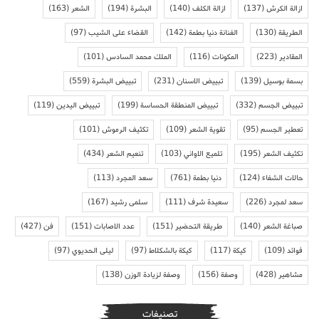
ازالة الكرش
(137)
ازالة الكلف
(140)
البشرة
(194)
الشعر
(163)
الطريقة
(130)
الفنانة دنيا بطمة
(142)
القضاء على الشيب
(97)
المقادير
(223)
المكونات
(116)
الملك محمد السادس
(101)
بسمة بوسيل
(139)
تبييض الاسنان
(231)
تبييض البشرة
(559)
تبييض الجسم
(332)
تبييض المنطقة الحساسة
(199)
تبييض اليدين
(119)
تعطير الجسم
(95)
تقوية الشعر
(109)
تكثيف الرموش
(101)
تكثيف الشعر
(195)
تلميع الاواني
(103)
تنعيم الشعر
(434)
حالات الشفاء
(124)
دنيا بطمة
(761)
سعد المجرد
(113)
سعد لمجرد
(226)
سعيدة شرف
(111)
سلمى رشيد
(167)
صباغة الشعر
(140)
طريقة التحضير
(151)
عدد الاصابات
(151)
فن
(427)
فوائد
(109)
كيكة
(117)
كيكة بالشكلاط
(97)
ليلى الحديوي
(97)
مشاهير
(428)
وصفة
(156)
وصفة لزيادة الوزن
(138)
تصنيفات