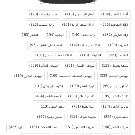
أخبار الفنانين
(104)
أخبار المشاهير
(118)
ابتسام تسكت
(120)
ازالة التجاعيد
(351)
ازالة الشعر الزائد
(151)
ازالة الشيب
(222)
ازالة الكرش
(137)
ازالة الكلف
(140)
البشرة
(194)
الشعر
(163)
الطريقة
(130)
الفنانة دنيا بطمة
(142)
القضاء على الشيب
(97)
المقادير
(223)
المكونات
(116)
الملك محمد السادس
(101)
بسمة بوسيل
(139)
تبييض الاسنان
(231)
تبييض البشرة
(559)
تبييض الجسم
(332)
تبييض المنطقة الحساسة
(199)
تبييض اليدين
(119)
تعطير الجسم
(95)
تقوية الشعر
(109)
تكثيف الرموش
(101)
تكثيف الشعر
(195)
تلميع الاواني
(103)
تنعيم الشعر
(434)
حالات الشفاء
(124)
دنيا بطمة
(761)
سعد المجرد
(113)
سعد لمجرد
(226)
سعيدة شرف
(111)
سلمى رشيد
(167)
صباغة الشعر
(140)
طريقة التحضير
(151)
عدد الاصابات
(151)
فن
(427)