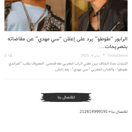
الرابور “طوطو” يرد على إعلان “سي مهدي” عن مقاضاته
بتصريحات…
TouriaIcherem
يناير 4, 2025
0
اشتدت حدة الخلاف بين مغني الراب المغربي طه فحصي، المعروف بلقب "لغراندي
طوطو"، والفنان المغربي "سي مهدي"، بعد إعلان…
للاتصال بنا
للاتصال بنا+212614999191