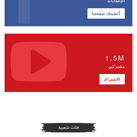
الإعجابات
أعجبتك صفحتنا
1.5M
مشتركين
الاشتراك
فئات شعبية