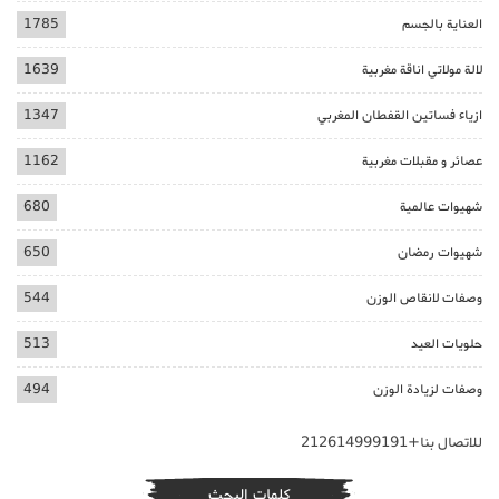
العناية بالجسم
1785
لالة مولاتي اناقة مغربية
1639
ازياء فساتين القفطان المغربي
1347
عصائر و مقبلات مغربية
1162
شهيوات عالمية
680
شهيوات رمضان
650
وصفات لانقاص الوزن
544
حلويات العيد
513
وصفات لزيادة الوزن
494
للاتصال بنا+212614999191
كلمات البحث