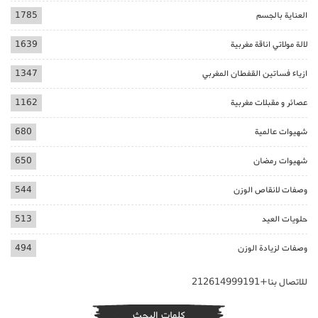
العناية بالجسم
1785
لالة مولاتي اناقة مغربية
1639
ازياء فساتين القفطان المغربي
1347
عصائر و مقبلات مغربية
1162
شهيوات عالمية
680
شهيوات رمضان
650
وصفات لانقاص الوزن
544
حلويات العيد
513
وصفات لزيادة الوزن
494
للاتصال بنا+212614999191
كلمات البحث