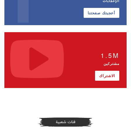
الإعجابات
أعجبتك صفحتنا
1.5M
مشتركين
الاشتراك
فئات شعبية