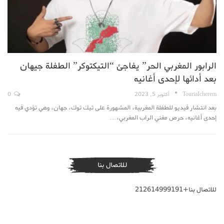
الرابور المغربي الحر” يفاجئ “التيكتوكر” الطفلة جيهان
بعد أدائها لإحدى أغانيه
TouriaIcherem
أكتوبر 5, 2023
0
بعد انتشار فيديو للطفلة المغربية، المشهورة على تيك توك، جهان، وهي تؤدي فيه
إحدى أغانيه، حرص مغني الراب المغربي،…
للاتصال بنا
للاتصال بنا+212614999191