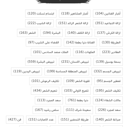
أخبار الفنانين
(104)
أخبار المشاهير
(118)
ابتسام تسكت
(120)
ازالة التجاعيد
(351)
ازالة الشعر الزائد
(151)
ازالة الشيب
(222)
ازالة الكرش
(137)
ازالة الكلف
(140)
البشرة
(194)
الشعر
(163)
الطريقة
(130)
الفنانة دنيا بطمة
(142)
القضاء على الشيب
(97)
المقادير
(223)
المكونات
(116)
الملك محمد السادس
(101)
بسمة بوسيل
(139)
تبييض الاسنان
(231)
تبييض البشرة
(559)
تبييض الجسم
(332)
تبييض المنطقة الحساسة
(199)
تبييض اليدين
(119)
تعطير الجسم
(95)
تقوية الشعر
(109)
تكثيف الرموش
(101)
تكثيف الشعر
(195)
تلميع الاواني
(103)
تنعيم الشعر
(434)
حالات الشفاء
(124)
دنيا بطمة
(761)
سعد المجرد
(113)
سعد لمجرد
(226)
سعيدة شرف
(111)
سلمى رشيد
(167)
صباغة الشعر
(140)
طريقة التحضير
(151)
عدد الاصابات
(151)
فن
(427)