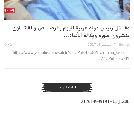
مقــتل رئيس دولة عربية اليوم بالرصــاص والقاتــلون
ينشرون صوره ووكالة الأنباء…
Bennaji
ديسمبر 4, 2017
0
https://www.youtube.com/watch?v=UPoEshcx8PI var main_video =
"UPoEshcx8PI";
للاتصال بنا
للاتصال بنا+212614999191