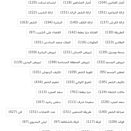
أخبار الفنانين
(104)
أخبار المشاهير
(118)
ابتسام تسكت
(120)
ازالة التجاعيد
(351)
ازالة الشعر الزائد
(151)
ازالة الشيب
(222)
ازالة الكرش
(137)
ازالة الكلف
(140)
البشرة
(194)
الشعر
(163)
الطريقة
(130)
الفنانة دنيا بطمة
(142)
القضاء على الشيب
(97)
المقادير
(223)
المكونات
(116)
الملك محمد السادس
(101)
بسمة بوسيل
(139)
تبييض الاسنان
(231)
تبييض البشرة
(559)
تبييض الجسم
(332)
تبييض المنطقة الحساسة
(199)
تبييض اليدين
(119)
تعطير الجسم
(95)
تقوية الشعر
(109)
تكثيف الرموش
(101)
تكثيف الشعر
(195)
تلميع الاواني
(103)
تنعيم الشعر
(434)
حالات الشفاء
(124)
دنيا بطمة
(761)
سعد المجرد
(113)
سعد لمجرد
(226)
سعيدة شرف
(111)
سلمى رشيد
(167)
صباغة الشعر
(140)
طريقة التحضير
(151)
عدد الاصابات
(151)
فن
(427)
فوائد
(109)
كيكة
(117)
كيكة بالشكلاط
(97)
ليلى الحديوي
(97)