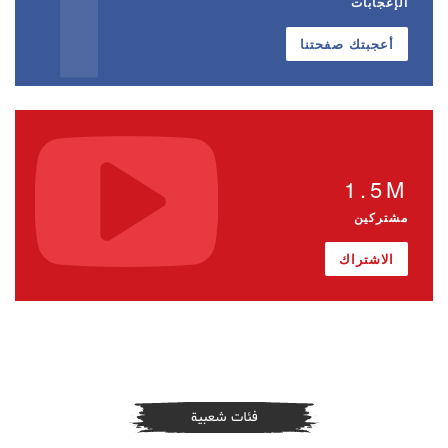
الإعجابات
أعجبتك صفحتنا
1.5M
مشتركين
الاشتراك
فئات شعبية