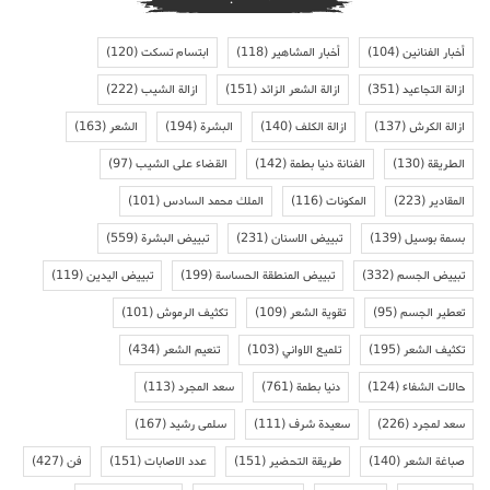
أخبار الفنانين
(104)
أخبار المشاهير
(118)
ابتسام تسكت
(120)
ازالة التجاعيد
(351)
ازالة الشعر الزائد
(151)
ازالة الشيب
(222)
ازالة الكرش
(137)
ازالة الكلف
(140)
البشرة
(194)
الشعر
(163)
الطريقة
(130)
الفنانة دنيا بطمة
(142)
القضاء على الشيب
(97)
المقادير
(223)
المكونات
(116)
الملك محمد السادس
(101)
بسمة بوسيل
(139)
تبييض الاسنان
(231)
تبييض البشرة
(559)
تبييض الجسم
(332)
تبييض المنطقة الحساسة
(199)
تبييض اليدين
(119)
تعطير الجسم
(95)
تقوية الشعر
(109)
تكثيف الرموش
(101)
تكثيف الشعر
(195)
تلميع الاواني
(103)
تنعيم الشعر
(434)
حالات الشفاء
(124)
دنيا بطمة
(761)
سعد المجرد
(113)
سعد لمجرد
(226)
سعيدة شرف
(111)
سلمى رشيد
(167)
صباغة الشعر
(140)
طريقة التحضير
(151)
عدد الاصابات
(151)
فن
(427)