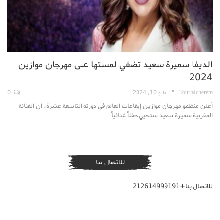
الديفا سميرة سعيد تضفي لمستها على مهرجان موازين
2024
TouriaIcherem
مايو 10, 2024
0
أعلن منظمو مهرجان موازين إيقاعات العالم في دورته التاسعة عشرة، أن الفنانة
المغربية سميرة سعيد ستحيي حفلاً غنائياً…
للاتصال بنا
للاتصال بنا+212614999191