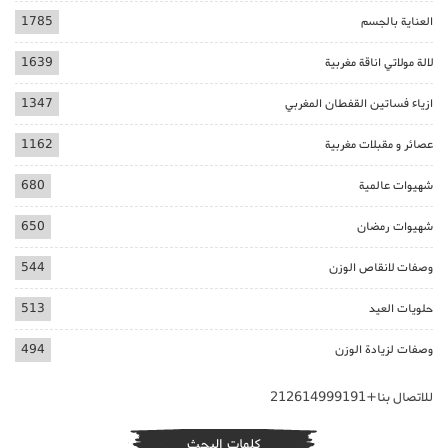
العناية بالجسم
1785
لالة مولاتي اناقة مغربية
1639
ازياء فساتين القفطان المغربي
1347
عصائر و مقبلات مغربية
1162
شهيوات عالمية
680
شهيوات رمضان
650
وصفات لانقاص الوزن
544
حلويات العيد
513
وصفات لزيادة الوزن
494
للاتصال بنا+212614999191
كلمات البحث