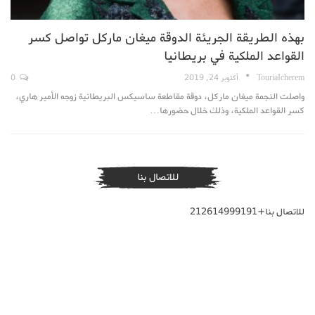
بهذه الطريقة الجريئة الدوقة ميغان ماركل تواصل كسر
القواعد الملكية في بريطانيا
TouriaIcherem
أكتوبر 24, 2019
0
واصلت النجمة ميغان ماركل، دوقة مقاطعة ساسيكس البريطانية زوجه الأمير هاري،
كسر القواعد الملكية، وذلك خلال حضورها…
للاتصال بنا
للاتصال بنا+212614999191