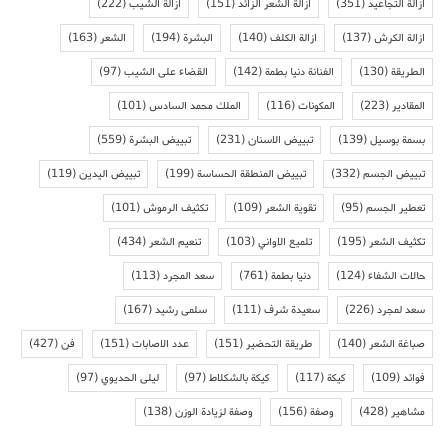
ازالة التجاعيد
(351)
ازالة الشعر الزائد
(151)
ازالة الشيب
(222)
ازالة الكرش
(137)
ازالة الكلف
(140)
البشرة
(194)
الشعر
(163)
الطريقة
(130)
الفنانة دنيا بطمة
(142)
القضاء على الشيب
(97)
المقادير
(223)
المكونات
(116)
الملك محمد السادس
(101)
بسمة بوسيل
(139)
تبييض الاسنان
(231)
تبييض البشرة
(559)
تبييض الجسم
(332)
تبييض المنطقة الحساسة
(199)
تبييض اليدين
(119)
تعطير الجسم
(95)
تقوية الشعر
(109)
تكثيف الرموش
(101)
تكثيف الشعر
(195)
تلميع الاواني
(103)
تنعيم الشعر
(434)
حالات الشفاء
(124)
دنيا بطمة
(761)
سعد المجرد
(113)
سعد لمجرد
(226)
سعيدة شرف
(111)
سلمى رشيد
(167)
صباغة الشعر
(140)
طريقة التحضير
(151)
عدد الاصابات
(151)
فن
(427)
فوائد
(109)
كيكة
(117)
كيكة بالشكلاط
(97)
ليلى الحديوي
(97)
مشاهير
(428)
وصفة
(156)
وصفة لزيادة الوزن
(138)