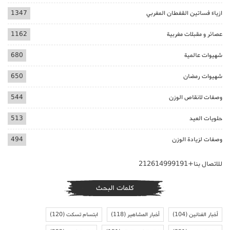
ازياء فساتين القفطان المغربي
1347
عصائر و مقبلات مغربية
1162
شهيوات عالمية
680
شهيوات رمضان
650
وصفات لانقاص الوزن
544
حلويات العيد
513
وصفات لزيادة الوزن
494
للاتصال بنا+212614999191
كلمات البحث
أخبار الفنانين
(104)
أخبار المشاهير
(118)
ابتسام تسكت
(120)