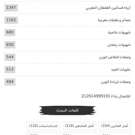
ازياء فساتين القفطان المغربي
1347
عصائر و مقبلات مغربية
1162
شهيوات عالمية
680
شهيوات رمضان
650
وصفات لانقاص الوزن
544
حلويات العيد
513
وصفات لزيادة الوزن
494
للاتصال بنا+212614999191
كلمات البحث
أخبار الفنانين
(104)
أخبار المشاهير
(118)
ابتسام تسكت
(120)