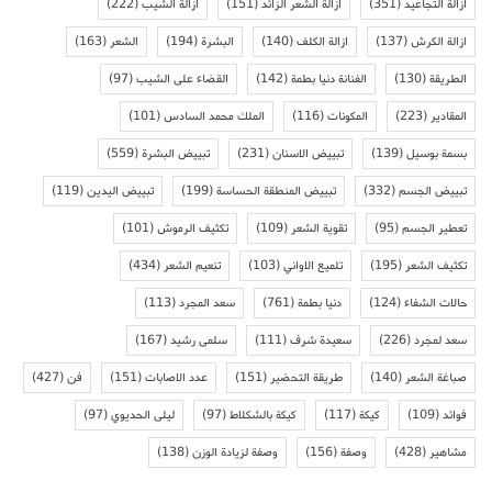
ازالة التجاعيد
(351)
ازالة الشعر الزائد
(151)
ازالة الشيب
(222)
ازالة الكرش
(137)
ازالة الكلف
(140)
البشرة
(194)
الشعر
(163)
الطريقة
(130)
الفنانة دنيا بطمة
(142)
القضاء على الشيب
(97)
المقادير
(223)
المكونات
(116)
الملك محمد السادس
(101)
بسمة بوسيل
(139)
تبييض الاسنان
(231)
تبييض البشرة
(559)
تبييض الجسم
(332)
تبييض المنطقة الحساسة
(199)
تبييض اليدين
(119)
تعطير الجسم
(95)
تقوية الشعر
(109)
تكثيف الرموش
(101)
تكثيف الشعر
(195)
تلميع الاواني
(103)
تنعيم الشعر
(434)
حالات الشفاء
(124)
دنيا بطمة
(761)
سعد المجرد
(113)
سعد لمجرد
(226)
سعيدة شرف
(111)
سلمى رشيد
(167)
صباغة الشعر
(140)
طريقة التحضير
(151)
عدد الاصابات
(151)
فن
(427)
فوائد
(109)
كيكة
(117)
كيكة بالشكلاط
(97)
ليلى الحديوي
(97)
مشاهير
(428)
وصفة
(156)
وصفة لزيادة الوزن
(138)