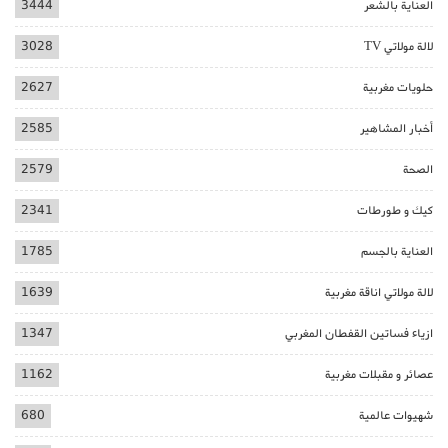
العناية بالشعر
3444
لالة مولاتي TV
3028
حلويات مغربية
2627
أخبار المشاهير
2585
الصحة
2579
كيك و طورطات
2341
العناية بالجسم
1785
لالة مولاتي اناقة مغربية
1639
ازياء فساتين القفطان المغربي
1347
عصائر و مقبلات مغربية
1162
شهيوات عالمية
680