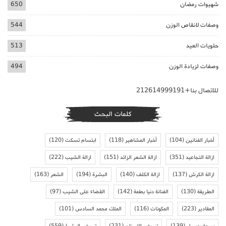
شهيوات رمضان
650
وصفات لانقاص الوزن
544
حلويات العيد
513
وصفات لزيادة الوزن
494
للاتصال بنا+212614999191
كلمات البحث
أخبار الفنانين
(104)
أخبار المشاهير
(118)
ابتسام تسكت
(120)
ازالة التجاعيد
(351)
ازالة الشعر الزائد
(151)
ازالة الشيب
(222)
ازالة الكرش
(137)
ازالة الكلف
(140)
البشرة
(194)
الشعر
(163)
الطريقة
(130)
الفنانة دنيا بطمة
(142)
القضاء على الشيب
(97)
المقادير
(223)
المكونات
(116)
الملك محمد السادس
(101)
بسمة بوسيل
(139)
تبييض الاسنان
(231)
تبييض البشرة
(559)