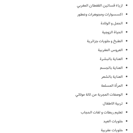
ازياء فساتين القفطان المغربي
اكسسوارات ومجوهرات وعطور
الحمل و الولادة
الحياة الزوجية
الطبخ و حلويات جزائرية
العروس المغربية
العناية بالبشرة
العناية بالجسم
العناية بالشعر
المرأة المسلمة
الوصفات المجربة من لالة مولاتي
تربية الاطفال
تعليم ربطات و لفات الحجاب
حلويات العيد
حلويات مغربية