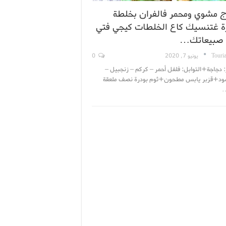
ج مشوي ومحمر فالفران بخلطة
 غتنسيك كاع الخلطات كيجي فتي
 صبيعاتك…
Touri
يونيو 7, 2020
0
: دجاجة+التوابل: فلفل أحمر – كركم – زنجبيل –
ود+قزبر يابس مطحون+ثوم بودرة نصف ملعقة