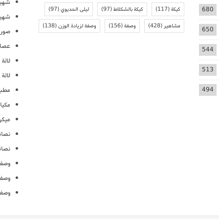
شهيو
680
كيكة
(117)
كيكة بالشكلاط
(97)
ليلى الحديوي
(97)
شهيو
مشاهير
(428)
وصفة
(156)
وصفة لزيادة الوزن
(138)
650
صور 
عصائ
544
لالة م
513
لالة 
494
مطبخ
مكيا
ميكرو
نصائ
نصائ
وصفا
وصفا
وصفا