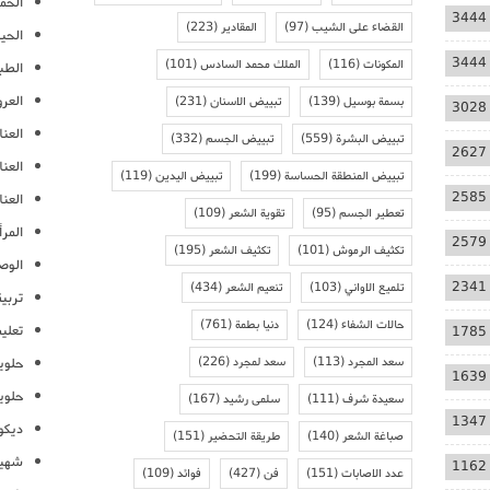
الحمل
3444
القضاء على الشيب
(97)
المقادير
(223)
الحيا
3444
المكونات
(116)
الملك محمد السادس
(101)
الطب
العر
بسمة بوسيل
(139)
تبييض الاسنان
(231)
3028
العنا
تبييض البشرة
(559)
تبييض الجسم
(332)
2627
العن
تبييض المنطقة الحساسة
(199)
تبييض اليدين
(119)
2585
العنا
تعطير الجسم
(95)
تقوية الشعر
(109)
المرأ
2579
تكثيف الرموش
(101)
تكثيف الشعر
(195)
الوص
2341
تلميع الاواني
(103)
تنعيم الشعر
(434)
تربية
حالات الشفاء
(124)
دنيا بطمة
(761)
تعلي
1785
سعد المجرد
(113)
سعد لمجرد
(226)
حلوي
1639
حلوي
سعيدة شرف
(111)
سلمى رشيد
(167)
1347
ديكو
صباغة الشعر
(140)
طريقة التحضير
(151)
شهيو
1162
عدد الاصابات
(151)
فن
(427)
فوائد
(109)