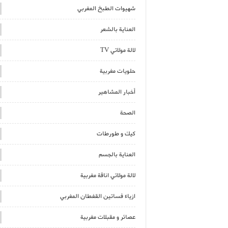
شهيوات الطبخ المغربي
العناية بالشعر
لالة مولاتي TV
حلويات مغربية
أخبار المشاهير
الصحة
كيك و طورطات
العناية بالجسم
لالة مولاتي اناقة مغربية
ازياء فساتين القفطان المغربي
عصائر و مقبلات مغربية