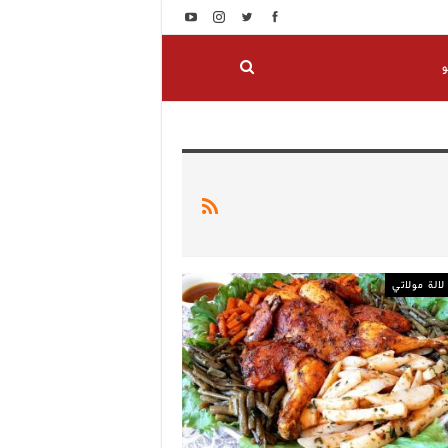
و
الة مولاتي