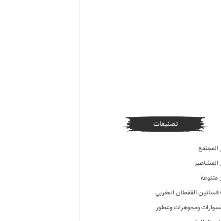
تصنيفات
 المجتمع
ر المشاهير
 متنوعة
ء فساتين القفطان المغربي
وارات ومجوهرات وعطور