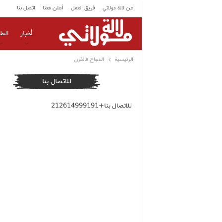
عن لالة مولاتي
فريق العمل
أعلن معنا
اتصل بنا
أخبار
الط
الرئيسية
الدجاج فالفرن
للاتصال بنا
للاتصال بنا+212614999191