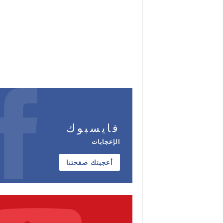
فايسبوك
الإعجابات
أعجبتك صفحتنا