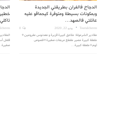
الدجاج فالفران بطريقتي الجديدة
الدجا
وبمكونات بسيطة ومتوفرة كيحماقو عليه
خطيرة
عائلتي فالصهد…
تاكلي
TouriaIcherem
يونيو 22, 2020
0
aIcherem
مقادير الشرمولة: ملاعق كبيرة قزبرة و معدنوس مفرومين+
المقادير
ملعقة كبيرة مصير مقطع مربعات صغيرة+فصوص
فلفل أس
ثوم+ملعقة كبيرة…
صغيرة…