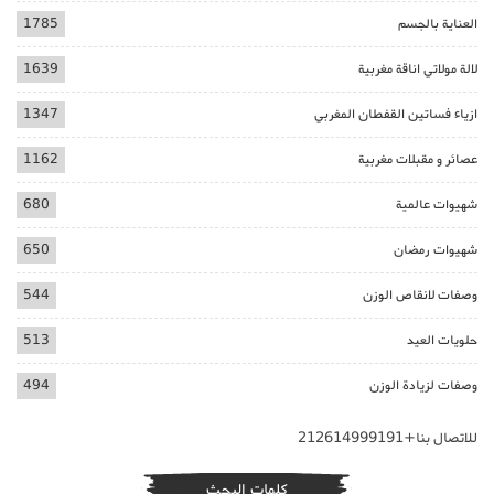
العناية بالجسم
1785
لالة مولاتي اناقة مغربية
1639
ازياء فساتين القفطان المغربي
1347
عصائر و مقبلات مغربية
1162
شهيوات عالمية
680
شهيوات رمضان
650
وصفات لانقاص الوزن
544
حلويات العيد
513
وصفات لزيادة الوزن
494
للاتصال بنا+212614999191
كلمات البحث