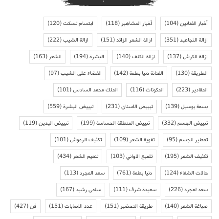
أخبار الفنانين
(104)
أخبار المشاهير
(118)
ابتسام تسكت
(120)
ازالة التجاعيد
(351)
ازالة الشعر الزائد
(151)
ازالة الشيب
(222)
ازالة الكرش
(137)
ازالة الكلف
(140)
البشرة
(194)
الشعر
(163)
الطريقة
(130)
الفنانة دنيا بطمة
(142)
القضاء على الشيب
(97)
المقادير
(223)
المكونات
(116)
الملك محمد السادس
(101)
بسمة بوسيل
(139)
تبييض الاسنان
(231)
تبييض البشرة
(559)
تبييض الجسم
(332)
تبييض المنطقة الحساسة
(199)
تبييض اليدين
(119)
تعطير الجسم
(95)
تقوية الشعر
(109)
تكثيف الرموش
(101)
تكثيف الشعر
(195)
تلميع الاواني
(103)
تنعيم الشعر
(434)
حالات الشفاء
(124)
دنيا بطمة
(761)
سعد المجرد
(113)
سعد لمجرد
(226)
سعيدة شرف
(111)
سلمى رشيد
(167)
صباغة الشعر
(140)
طريقة التحضير
(151)
عدد الاصابات
(151)
فن
(427)