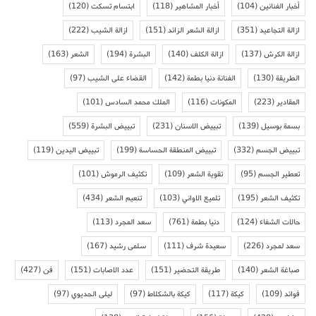
أخبار الفنانين
(104)
أخبار المشاهير
(118)
ابتسام تسكت
(120)
ازالة التجاعيد
(351)
ازالة الشعر الزائد
(151)
ازالة الشيب
(222)
ازالة الكرش
(137)
ازالة الكلف
(140)
البشرة
(194)
الشعر
(163)
الطريقة
(130)
الفنانة دنيا بطمة
(142)
القضاء على الشيب
(97)
المقادير
(223)
المكونات
(116)
الملك محمد السادس
(101)
بسمة بوسيل
(139)
تبييض الاسنان
(231)
تبييض البشرة
(559)
تبييض الجسم
(332)
تبييض المنطقة الحساسة
(199)
تبييض اليدين
(119)
تعطير الجسم
(95)
تقوية الشعر
(109)
تكثيف الرموش
(101)
تكثيف الشعر
(195)
تلميع الاواني
(103)
تنعيم الشعر
(434)
حالات الشفاء
(124)
دنيا بطمة
(761)
سعد المجرد
(113)
سعد لمجرد
(226)
سعيدة شرف
(111)
سلمى رشيد
(167)
صباغة الشعر
(140)
طريقة التحضير
(151)
عدد الاصابات
(151)
فن
(427)
فوائد
(109)
كيكة
(117)
كيكة بالشكلاط
(97)
ليلى الحديوي
(97)