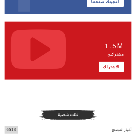
أعجبتك صفحتنا
1.5M
مشتركين
الاشتراك
فئات شعبية
أخبار المجتمع
6513