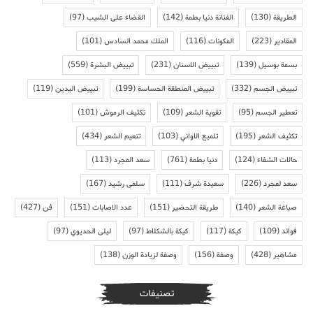
الطريقة
(130)
الفنانة دنيا بطمة
(142)
القضاء على الشيب
(97)
المقادير
(223)
المكونات
(116)
الملك محمد السادس
(101)
بسمة بوسيل
(139)
تبييض الاسنان
(231)
تبييض البشرة
(559)
تبييض الجسم
(332)
تبييض المنطقة الحساسة
(199)
تبييض اليدين
(119)
تعطير الجسم
(95)
تقوية الشعر
(109)
تكثيف الرموش
(101)
تكثيف الشعر
(195)
تلميع الاواني
(103)
تنعيم الشعر
(434)
حالات الشفاء
(124)
دنيا بطمة
(761)
سعد المجرد
(113)
سعد لمجرد
(226)
سعيدة شرف
(111)
سلمى رشيد
(167)
صباغة الشعر
(140)
طريقة التحضير
(151)
عدد الاصابات
(151)
فن
(427)
فوائد
(109)
كيكة
(117)
كيكة بالشكلاط
(97)
ليلى الحديوي
(97)
مشاهير
(428)
وصفة
(156)
وصفة لزيادة الوزن
(138)
تصنيفات