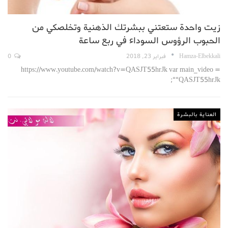
زيت واحدة ستعتني ببشرتك الذهنية وتخلصكي من
الحبوب الرؤوس السوداء في ربع ساعة
Hamza-Elbekkali
فبراير 23, 2018
0
https://www.youtube.com/watch?v=QASJT55hrJk var main_video =
"QASJT55hrJk";
العناية بالبشرة