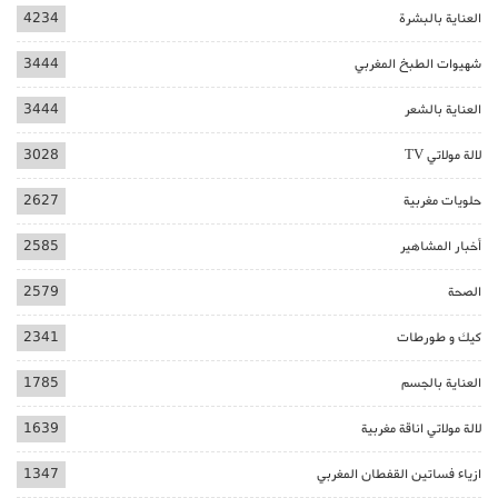
العناية بالبشرة
4234
شهيوات الطبخ المغربي
3444
العناية بالشعر
3444
لالة مولاتي TV
3028
حلويات مغربية
2627
أخبار المشاهير
2585
الصحة
2579
كيك و طورطات
2341
العناية بالجسم
1785
لالة مولاتي اناقة مغربية
1639
ازياء فساتين القفطان المغربي
1347