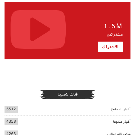
1.5M
مشتركين
الاشتراك
فئات شعبية
أخبار المجتمع
6512
أخبار متنوعة
4358
ميكرو لالة مولاتي
4263