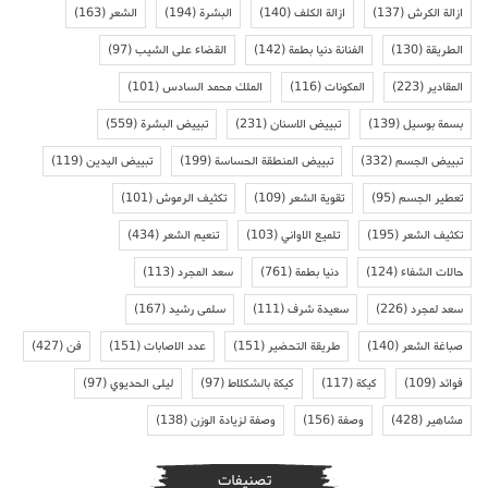
ازالة الكرش
(137)
ازالة الكلف
(140)
البشرة
(194)
الشعر
(163)
الطريقة
(130)
الفنانة دنيا بطمة
(142)
القضاء على الشيب
(97)
المقادير
(223)
المكونات
(116)
الملك محمد السادس
(101)
بسمة بوسيل
(139)
تبييض الاسنان
(231)
تبييض البشرة
(559)
تبييض الجسم
(332)
تبييض المنطقة الحساسة
(199)
تبييض اليدين
(119)
تعطير الجسم
(95)
تقوية الشعر
(109)
تكثيف الرموش
(101)
تكثيف الشعر
(195)
تلميع الاواني
(103)
تنعيم الشعر
(434)
حالات الشفاء
(124)
دنيا بطمة
(761)
سعد المجرد
(113)
سعد لمجرد
(226)
سعيدة شرف
(111)
سلمى رشيد
(167)
صباغة الشعر
(140)
طريقة التحضير
(151)
عدد الاصابات
(151)
فن
(427)
فوائد
(109)
كيكة
(117)
كيكة بالشكلاط
(97)
ليلى الحديوي
(97)
مشاهير
(428)
وصفة
(156)
وصفة لزيادة الوزن
(138)
تصنيفات