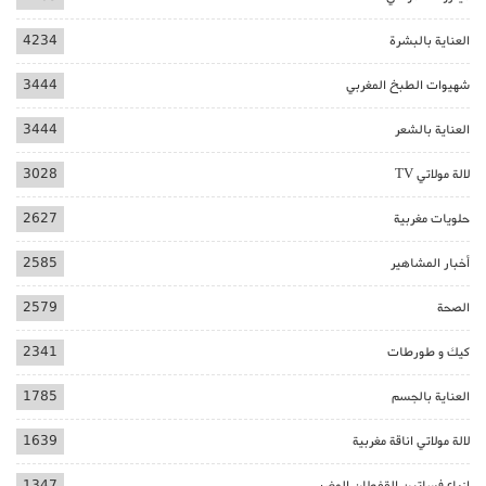
العناية بالبشرة
4234
شهيوات الطبخ المغربي
3444
العناية بالشعر
3444
لالة مولاتي TV
3028
حلويات مغربية
2627
أخبار المشاهير
2585
الصحة
2579
كيك و طورطات
2341
العناية بالجسم
1785
لالة مولاتي اناقة مغربية
1639
ازياء فساتين القفطان المغربي
1347