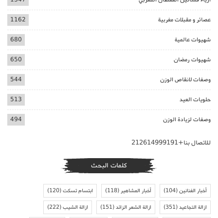
عصائر و مقبلات مغربية
1162
شهيوات عالمية
680
شهيوات رمضان
650
وصفات لانقاص الوزن
544
حلويات العيد
513
وصفات لزيادة الوزن
494
للاتصال بنا+212614999191
كلمات البحث
أخبار الفنانين
(104)
أخبار المشاهير
(118)
ابتسام تسكت
(120)
ازالة التجاعيد
(351)
ازالة الشعر الزائد
(151)
ازالة الشيب
(222)