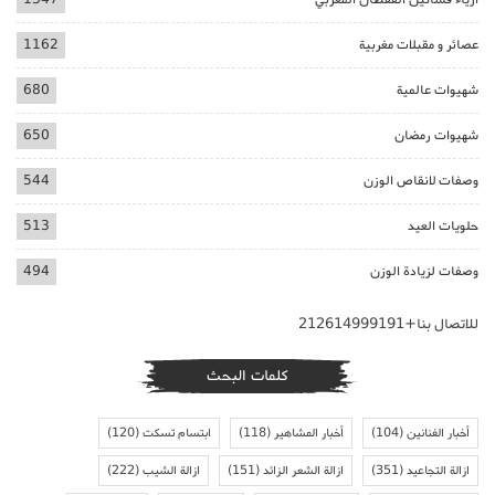
عصائر و مقبلات مغربية
1162
شهيوات عالمية
680
شهيوات رمضان
650
وصفات لانقاص الوزن
544
حلويات العيد
513
وصفات لزيادة الوزن
494
للاتصال بنا+212614999191
كلمات البحث
أخبار الفنانين
(104)
أخبار المشاهير
(118)
ابتسام تسكت
(120)
ازالة التجاعيد
(351)
ازالة الشعر الزائد
(151)
ازالة الشيب
(222)