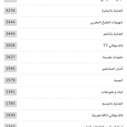
العناية بالبشرة
4234
شهيوات الطبخ المغربي
3444
العناية بالشعر
3444
لالة مولاتي TV
3028
حلويات مغربية
2627
أخبار المشاهير
2585
الصحة
2579
كيك و طورطات
2341
العناية بالجسم
1785
لالة مولاتي اناقة مغربية
1639
ازياء فساتين القفطان المغربي
1347