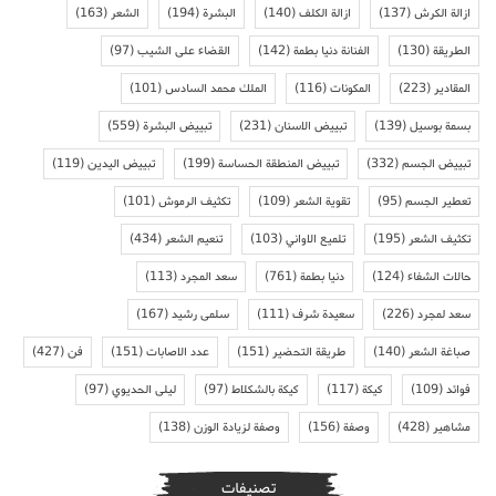
ازالة الكرش
(137)
ازالة الكلف
(140)
البشرة
(194)
الشعر
(163)
الطريقة
(130)
الفنانة دنيا بطمة
(142)
القضاء على الشيب
(97)
المقادير
(223)
المكونات
(116)
الملك محمد السادس
(101)
بسمة بوسيل
(139)
تبييض الاسنان
(231)
تبييض البشرة
(559)
تبييض الجسم
(332)
تبييض المنطقة الحساسة
(199)
تبييض اليدين
(119)
تعطير الجسم
(95)
تقوية الشعر
(109)
تكثيف الرموش
(101)
تكثيف الشعر
(195)
تلميع الاواني
(103)
تنعيم الشعر
(434)
حالات الشفاء
(124)
دنيا بطمة
(761)
سعد المجرد
(113)
سعد لمجرد
(226)
سعيدة شرف
(111)
سلمى رشيد
(167)
صباغة الشعر
(140)
طريقة التحضير
(151)
عدد الاصابات
(151)
فن
(427)
فوائد
(109)
كيكة
(117)
كيكة بالشكلاط
(97)
ليلى الحديوي
(97)
مشاهير
(428)
وصفة
(156)
وصفة لزيادة الوزن
(138)
تصنيفات