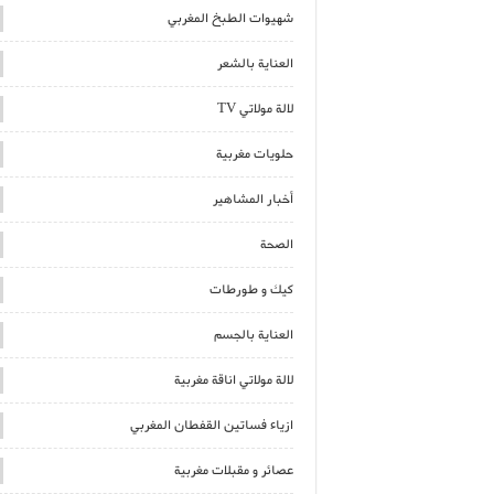
شهيوات الطبخ المغربي
العناية بالشعر
لالة مولاتي TV
حلويات مغربية
أخبار المشاهير
الصحة
كيك و طورطات
العناية بالجسم
لالة مولاتي اناقة مغربية
ازياء فساتين القفطان المغربي
عصائر و مقبلات مغربية