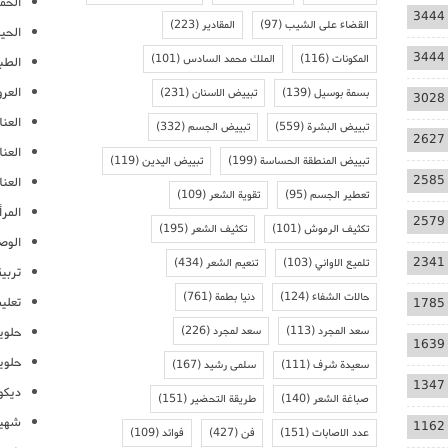
الحمل
3444
القضاء على الشيب
(97)
المقادير
(223)
الحيا
3444
المكونات
(116)
الملك محمد السادس
(101)
الطب
العر
بسمة بوسيل
(139)
تبييض الاسنان
(231)
3028
العنا
تبييض البشرة
(559)
تبييض الجسم
(332)
2627
العن
تبييض المنطقة الحساسة
(199)
تبييض اليدين
(119)
2585
العنا
تعطير الجسم
(95)
تقوية الشعر
(109)
المرأ
2579
تكثيف الرموش
(101)
تكثيف الشعر
(195)
الوص
2341
تلميع الاواني
(103)
تنعيم الشعر
(434)
تربية
حالات الشفاء
(124)
دنيا بطمة
(761)
تعلي
1785
سعد المجرد
(113)
سعد لمجرد
(226)
حلوي
1639
حلوي
سعيدة شرف
(111)
سلمى رشيد
(167)
1347
ديكو
صباغة الشعر
(140)
طريقة التحضير
(151)
شهيو
1162
عدد الاصابات
(151)
فن
(427)
فوائد
(109)