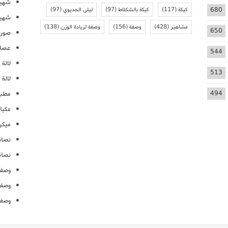
شهيو
680
كيكة
(117)
كيكة بالشكلاط
(97)
ليلى الحديوي
(97)
شهيو
مشاهير
(428)
وصفة
(156)
وصفة لزيادة الوزن
(138)
650
صور 
عصائ
544
لالة م
513
لالة 
494
مطبخ
مكيا
ميكرو
نصائ
نصائ
وصفا
وصفا
وصفا