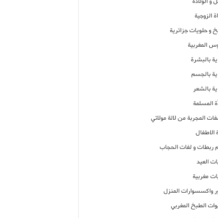
 و الولادة
ة الزوجية
خ و حلويات جزائرية
وس المغربية
ية بالبشرة
اية بالجسم
ية بالشعر
ة المسلمة
فات المجربة من لالة مولاتي
 الاطفال
م ربطات و لفات الحجاب
ات العيد
ات مغربية
ر واكسسوارات المنزل
ات الطبخ المغربي