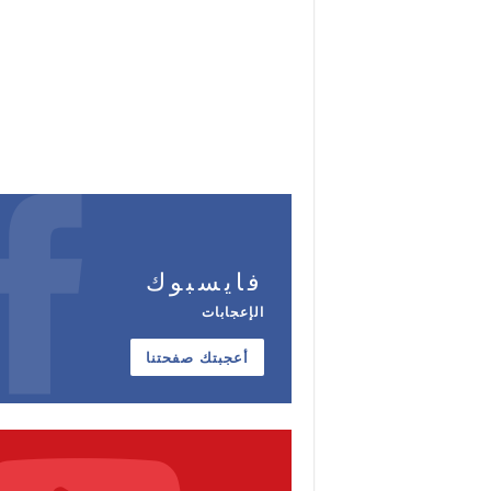
فايسبوك
الإعجابات
أعجبتك صفحتنا