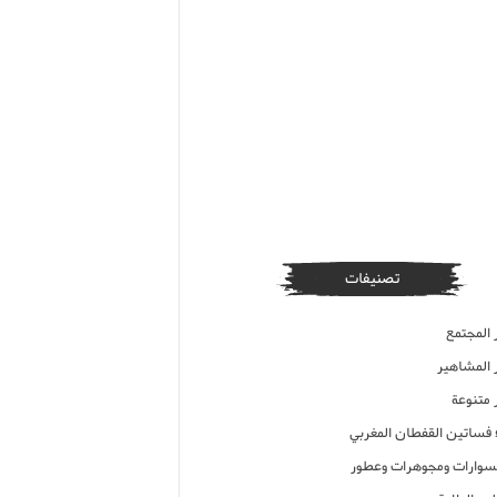
تصنيفات
 المجتمع
ر المشاهير
 متنوعة
ء فساتين القفطان المغربي
وارات ومجوهرات وعطور