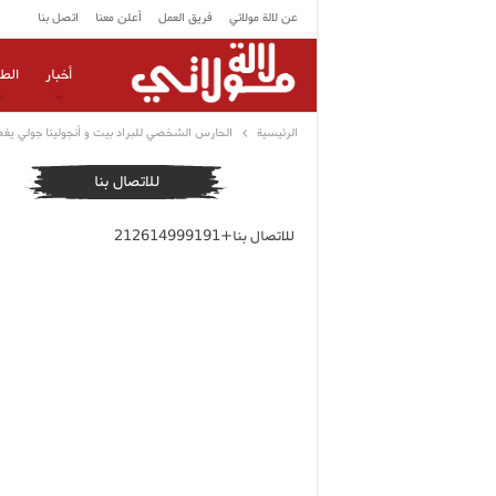
عن لالة مولاتي
فريق العمل
أعلن معنا
اتصل بنا
أخبار
الط
الرئيسية
الحارس الشخصي للبراد بيت و أنجولينا جولي ي
للاتصال بنا
للاتصال بنا+212614999191