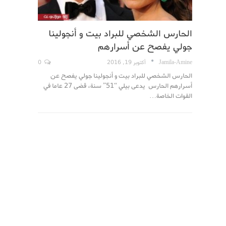
الحارس الشخصي للبراد بيت و أنجولينا
جولي يفصح عن أسرارهم
Jamila-Amine
أكتوبر 19, 2016
0
الحارس الشخصي للبراد بيت و أنجولينا جولي يفصح عن
أسرارهم الحارس يدعى بيلي “51” سنة، قضى 27 عاما في
القوات الخاصة…