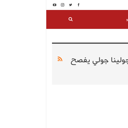
و
جولينا جولي يفصح