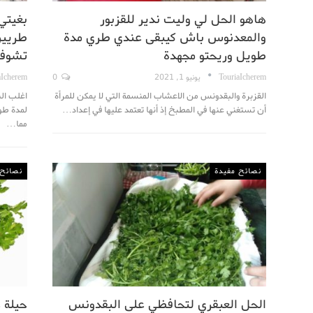
هاهو الحل لي وليت ندير للقزبور
بغيتي
والمعدنوس باش كيبقى عندي طري مدة
طريين
طويل وريحتو مجهدة
تشوف
TouriaIcherem
يونيو 1, 2021
0
aIcherem
القزبرة والبقدونس من الاعشاب المنسمة التي لا يمكن للمرأة
اغلب ال
أن تستغني عنها في المطبخ إذ أنها تعتمد عليها في إعداد…
لمدة طوي
مما…
نصائح مفيدة
نصائح 
الحل العبقري لتحافظي على البقدونس
حيلة 