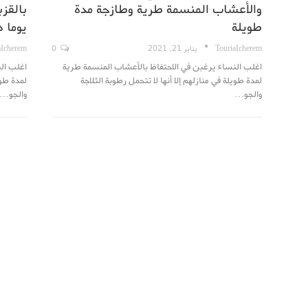
والأعشاب المنسمة طرية وطازجة مدة
طويلة
يوما 
TouriaIcherem
يناير 21, 2021
0
aIcherem
اغلب النساء يرغبن في الاحتفاظ بالأعشاب المنسمة طرية
اغلب ال
لمدة طويلة في منازلهم إلا أنها لا تتحمل رطوبة الثلاجة
لمدة طوي
والجو…
والجو…