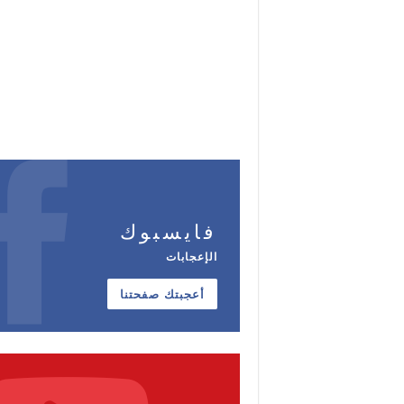
فايسبوك
الإعجابات
أعجبتك صفحتنا