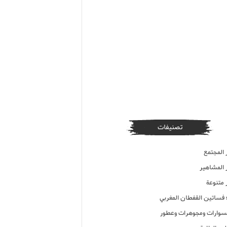
تصنيفات
 المجتمع
ر المشاهير
 متنوعة
ء فساتين القفطان المغربي
وارات ومجوهرات وعطور