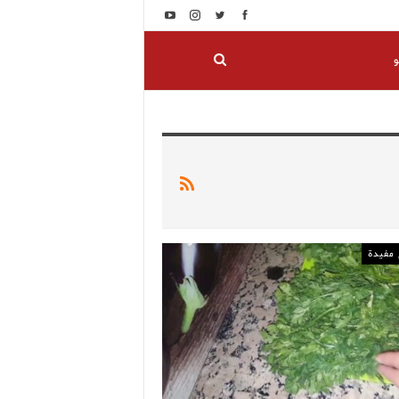
و
مفيدة