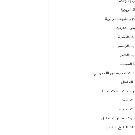
 و الولادة
ة الزوجية
خ و حلويات جزائرية
وس المغربية
ية بالبشرة
اية بالجسم
ية بالشعر
ة المسلمة
فات المجربة من لالة مولاتي
 الاطفال
م ربطات و لفات الحجاب
ات العيد
ات مغربية
ر واكسسوارات المنزل
ات الطبخ المغربي