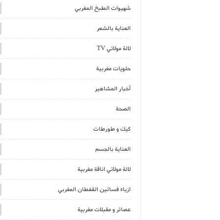
شهيوات الطبخ المغربي
العناية بالشعر
لالة مولاتي TV
حلويات مغربية
أخبار المشاهير
الصحة
كيك و طورطات
العناية بالجسم
لالة مولاتي اناقة مغربية
ازياء فساتين القفطان المغربي
عصائر و مقبلات مغربية