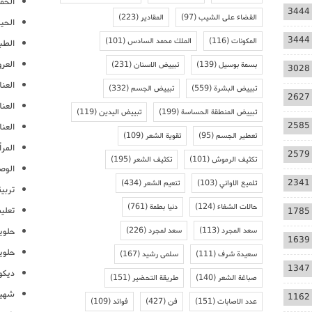
الحمل
3444
القضاء على الشيب
(97)
المقادير
(223)
الحيا
3444
المكونات
(116)
الملك محمد السادس
(101)
الطب
العر
بسمة بوسيل
(139)
تبييض الاسنان
(231)
3028
العنا
تبييض البشرة
(559)
تبييض الجسم
(332)
2627
العن
تبييض المنطقة الحساسة
(199)
تبييض اليدين
(119)
2585
العنا
تعطير الجسم
(95)
تقوية الشعر
(109)
المرأ
2579
تكثيف الرموش
(101)
تكثيف الشعر
(195)
الوص
2341
تلميع الاواني
(103)
تنعيم الشعر
(434)
تربية
حالات الشفاء
(124)
دنيا بطمة
(761)
تعلي
1785
سعد المجرد
(113)
سعد لمجرد
(226)
حلوي
1639
حلوي
سعيدة شرف
(111)
سلمى رشيد
(167)
1347
ديكو
صباغة الشعر
(140)
طريقة التحضير
(151)
شهيو
1162
عدد الاصابات
(151)
فن
(427)
فوائد
(109)