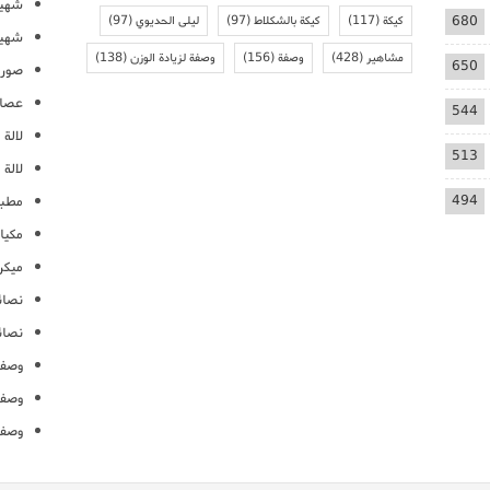
شهيو
680
كيكة
(117)
كيكة بالشكلاط
(97)
ليلى الحديوي
(97)
شهيو
مشاهير
(428)
وصفة
(156)
وصفة لزيادة الوزن
(138)
650
صور 
عصائ
544
لالة م
513
لالة 
494
مطبخ
مكيا
ميكرو
نصائ
نصائ
وصفا
وصفا
وصفا