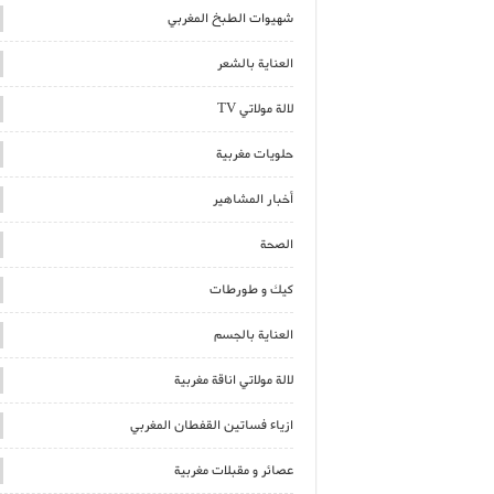
شهيوات الطبخ المغربي
العناية بالشعر
لالة مولاتي TV
حلويات مغربية
أخبار المشاهير
الصحة
كيك و طورطات
العناية بالجسم
لالة مولاتي اناقة مغربية
ازياء فساتين القفطان المغربي
عصائر و مقبلات مغربية