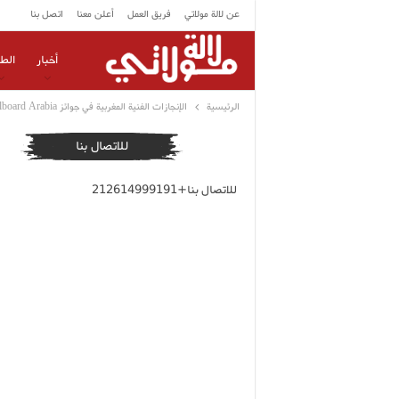
عن لالة مولاتي
فريق العمل
أعلن معنا
اتصل بنا
أخبار
الط
الرئيسية
الإنجازات الفنية المغربية في جوائز Billboard Arabia لعام 2024
للاتصال بنا
للاتصال بنا+212614999191