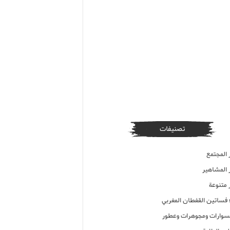
تصنيفات
 المجتمع
ر المشاهير
 متنوعة
ء فساتين القفطان المغربي
وارات ومجوهرات وعطور