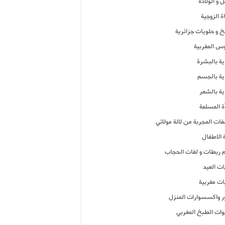
 و الولادة
ة الزوجية
خ و حلويات جزائرية
وس المغربية
ية بالبشرة
اية بالجسم
ية بالشعر
ة المسلمة
فات المجربة من لالة مولاتي
 الاطفال
م ربطات و لفات الحجاب
ات العيد
ات مغربية
ر واكسسوارات المنزل
ات الطبخ المغربي