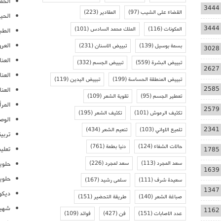
الحمل
3444
القضاء على الشيب
(97)
المقادير
(223)
الحيا
3444
المكونات
(116)
الملك محمد السادس
(101)
الطب
العر
بسمة بوسيل
(139)
تبييض الاسنان
(231)
3028
العنا
تبييض البشرة
(559)
تبييض الجسم
(332)
2627
العن
تبييض المنطقة الحساسة
(199)
تبييض اليدين
(119)
2585
العنا
تعطير الجسم
(95)
تقوية الشعر
(109)
المرأ
2579
تكثيف الرموش
(101)
تكثيف الشعر
(195)
الوص
2341
تلميع الاواني
(103)
تنعيم الشعر
(434)
تربية
حالات الشفاء
(124)
دنيا بطمة
(761)
تعلي
1785
سعد المجرد
(113)
سعد لمجرد
(226)
حلوي
1639
حلوي
سعيدة شرف
(111)
سلمى رشيد
(167)
1347
ديكو
صباغة الشعر
(140)
طريقة التحضير
(151)
شهيو
1162
عدد الاصابات
(151)
فن
(427)
فوائد
(109)