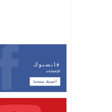
فايسبوك
الإعجابات
أعجبتك صفحتنا