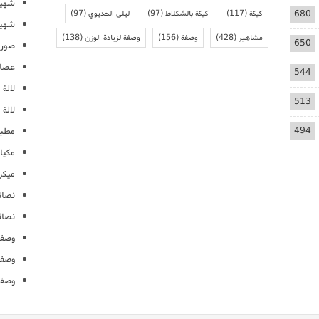
شهيو
680
كيكة
(117)
كيكة بالشكلاط
(97)
ليلى الحديوي
(97)
شهيو
مشاهير
(428)
وصفة
(156)
وصفة لزيادة الوزن
(138)
650
صور 
عصائ
544
لالة م
513
لالة 
494
مطبخ
مكيا
ميكرو
نصائ
نصائ
وصفا
وصفا
وصفا