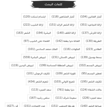
كلمات البحث
أخبار الفنانين
(104)
أخبار المشاهير
(118)
ابتسام تسكت
(120)
ازالة التجاعيد
(351)
ازالة الشعر الزائد
(151)
ازالة الشيب
(222)
ازالة الكرش
(137)
ازالة الكلف
(140)
البشرة
(194)
الشعر
(163)
الطريقة
(130)
الفنانة دنيا بطمة
(142)
القضاء على الشيب
(97)
المقادير
(223)
المكونات
(116)
الملك محمد السادس
(101)
بسمة بوسيل
(139)
تبييض الاسنان
(231)
تبييض البشرة
(559)
تبييض الجسم
(332)
تبييض المنطقة الحساسة
(199)
تبييض اليدين
(119)
تعطير الجسم
(95)
تقوية الشعر
(109)
تكثيف الرموش
(101)
تكثيف الشعر
(195)
تلميع الاواني
(103)
تنعيم الشعر
(434)
حالات الشفاء
(124)
دنيا بطمة
(761)
سعد المجرد
(113)
سعد لمجرد
(226)
سعيدة شرف
(111)
سلمى رشيد
(167)
صباغة الشعر
(140)
طريقة التحضير
(151)
عدد الاصابات
(151)
فن
(427)