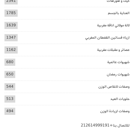
كيك و طورطات
2341
العناية بالجسم
1785
لالة مولاتي اناقة مغربية
1639
ازياء فساتين القفطان المغربي
1347
عصائر و مقبلات مغربية
1162
شهيوات عالمية
680
شهيوات رمضان
650
وصفات لانقاص الوزن
544
حلويات العيد
513
وصفات لزيادة الوزن
494
للاتصال بنا+212614999191