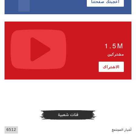
أعجبتك صفحتنا
1.5M
مشتركين
الاشتراك
فئات شعبية
أخبار المجتمع
6512