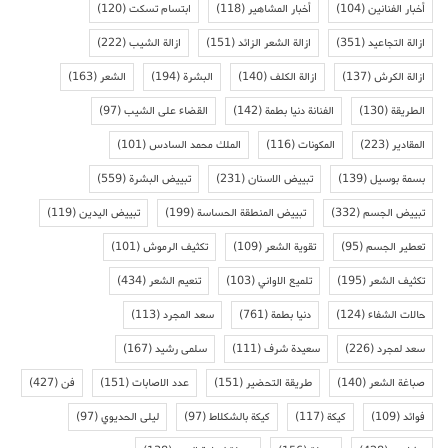
أخبار الفنانين
(104)
أخبار المشاهير
(118)
ابتسام تسكت
(120)
ازالة التجاعيد
(351)
ازالة الشعر الزائد
(151)
ازالة الشيب
(222)
ازالة الكرش
(137)
ازالة الكلف
(140)
البشرة
(194)
الشعر
(163)
الطريقة
(130)
الفنانة دنيا بطمة
(142)
القضاء على الشيب
(97)
المقادير
(223)
المكونات
(116)
الملك محمد السادس
(101)
بسمة بوسيل
(139)
تبييض الاسنان
(231)
تبييض البشرة
(559)
تبييض الجسم
(332)
تبييض المنطقة الحساسة
(199)
تبييض اليدين
(119)
تعطير الجسم
(95)
تقوية الشعر
(109)
تكثيف الرموش
(101)
تكثيف الشعر
(195)
تلميع الاواني
(103)
تنعيم الشعر
(434)
حالات الشفاء
(124)
دنيا بطمة
(761)
سعد المجرد
(113)
سعد لمجرد
(226)
سعيدة شرف
(111)
سلمى رشيد
(167)
صباغة الشعر
(140)
طريقة التحضير
(151)
عدد الاصابات
(151)
فن
(427)
فوائد
(109)
كيكة
(117)
كيكة بالشكلاط
(97)
ليلى الحديوي
(97)