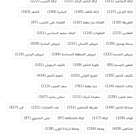
ازالة التجاعيد
(351)
ازالة الشعر الزائد
(151)
ازالة الشيب
(222)
ازالة الكرش
(137)
ازالة الكلف
(140)
البشرة
(194)
الشعر
(163)
الطريقة
(130)
الفنانة دنيا بطمة
(142)
القضاء على الشيب
(97)
المقادير
(223)
المكونات
(116)
الملك محمد السادس
(101)
بسمة بوسيل
(139)
تبييض الاسنان
(231)
تبييض البشرة
(559)
تبييض الجسم
(332)
تبييض المنطقة الحساسة
(199)
تبييض اليدين
(119)
تعطير الجسم
(95)
تقوية الشعر
(109)
تكثيف الرموش
(101)
تكثيف الشعر
(195)
تلميع الاواني
(103)
تنعيم الشعر
(434)
حالات الشفاء
(124)
دنيا بطمة
(761)
سعد المجرد
(113)
سعد لمجرد
(226)
سعيدة شرف
(111)
سلمى رشيد
(167)
صباغة الشعر
(140)
طريقة التحضير
(151)
عدد الاصابات
(151)
فن
(427)
فوائد
(109)
كيكة
(117)
كيكة بالشكلاط
(97)
ليلى الحديوي
(97)
مشاهير
(428)
وصفة
(156)
وصفة لزيادة الوزن
(138)