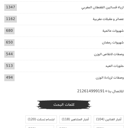
ازياء فساتين القفطان المغربي
1347
عصائر و مقبلات مغربية
1162
شهيوات عالمية
680
شهيوات رمضان
650
وصفات لانقاص الوزن
544
حلويات العيد
513
وصفات لزيادة الوزن
494
للاتصال بنا+212614999191
كلمات البحث
أخبار الفنانين
(104)
أخبار المشاهير
(118)
ابتسام تسكت
(120)