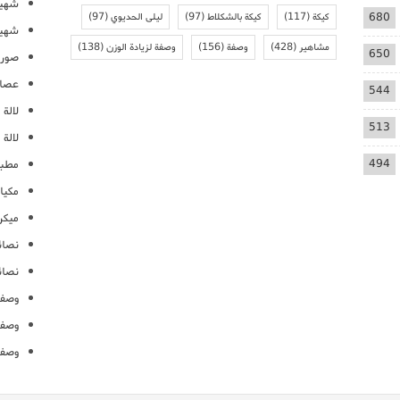
شهيو
680
كيكة
(117)
كيكة بالشكلاط
(97)
ليلى الحديوي
(97)
شهيو
مشاهير
(428)
وصفة
(156)
وصفة لزيادة الوزن
(138)
650
صور 
عصائ
544
لالة م
513
لالة 
494
مطبخ
مكيا
ميكرو
نصائ
نصائ
وصفا
وصفا
وصفا