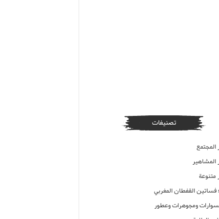
تصنيفات
 المجتمع
ر المشاهير
 متنوعة
ء فساتين القفطان المغربي
وارات ومجوهرات وعطور