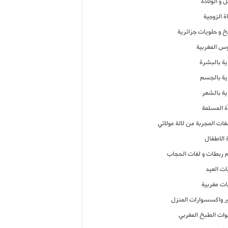
 و الولادة
ة الزوجية
خ و حلويات جزائرية
وس المغربية
ية بالبشرة
اية بالجسم
ية بالشعر
ة المسلمة
فات المجربة من لالة مولاتي
 الاطفال
م ربطات و لفات الحجاب
ات العيد
ات مغربية
ر واكسسوارات المنزل
ات الطبخ المغربي