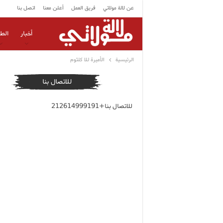
عن لالة مولاتي
فريق العمل
أعلن معنا
اتصل بنا
أخبار
الط
الرئيسية
الأميرة للا كلثوم
للاتصال بنا
للاتصال بنا+212614999191