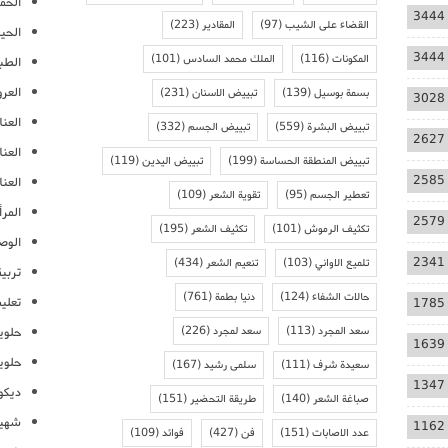
الحمل
3444
القضاء على الشيب
(97)
المقادير
(223)
الحيا
3444
المكونات
(116)
الملك محمد السادس
(101)
الطب
العر
بسمة بوسيل
(139)
تبييض الاسنان
(231)
3028
العنا
تبييض البشرة
(559)
تبييض الجسم
(332)
2627
العن
تبييض المنطقة الحساسة
(199)
تبييض اليدين
(119)
2585
العنا
تعطير الجسم
(95)
تقوية الشعر
(109)
المرأ
2579
تكثيف الرموش
(101)
تكثيف الشعر
(195)
الوص
2341
تلميع الاواني
(103)
تنعيم الشعر
(434)
تربية
حالات الشفاء
(124)
دنيا بطمة
(761)
تعلي
1785
سعد المجرد
(113)
سعد لمجرد
(226)
حلوي
1639
حلوي
سعيدة شرف
(111)
سلمى رشيد
(167)
1347
ديكو
صباغة الشعر
(140)
طريقة التحضير
(151)
شهيو
1162
عدد الاصابات
(151)
فن
(427)
فوائد
(109)