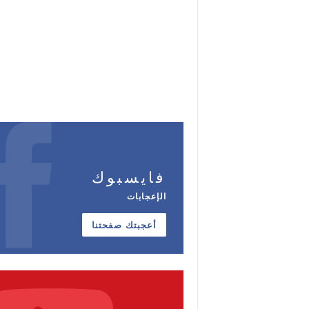
فايسبوك
الإعجابات
أعجبتك صفحتنا