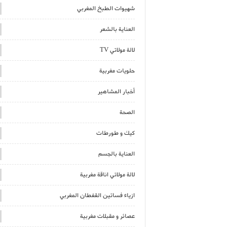
شهيوات الطبخ المغربي
العناية بالشعر
لالة مولاتي TV
حلويات مغربية
أخبار المشاهير
الصحة
كيك و طورطات
العناية بالجسم
لالة مولاتي اناقة مغربية
ازياء فساتين القفطان المغربي
عصائر و مقبلات مغربية