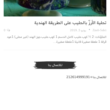
تحلية الأرزّ بالحليب على الطريقة الهندية
Zineb-Sabri
يونيو 5, 2019
0
المكوّنات: 2 ½ كوب حليب كامل الدسم 1 كوب حليب جوز الهند (غير محلى) 1عود
قرفة 1 ملعقة صغيرة فانيلا 1ملعقة صغيرة…
للاتصال بنا
للاتصال بنا+212614999191