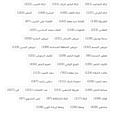
ازالة التجاعيد
(351)
ازالة الشعر الزائد
(151)
ازالة الشيب
(222)
ازالة الكرش
(137)
ازالة الكلف
(140)
البشرة
(194)
الشعر
(163)
الطريقة
(130)
الفنانة دنيا بطمة
(142)
القضاء على الشيب
(97)
المقادير
(223)
المكونات
(116)
الملك محمد السادس
(101)
بسمة بوسيل
(139)
تبييض الاسنان
(231)
تبييض البشرة
(559)
تبييض الجسم
(332)
تبييض المنطقة الحساسة
(199)
تبييض اليدين
(119)
تعطير الجسم
(95)
تقوية الشعر
(109)
تكثيف الرموش
(101)
تكثيف الشعر
(195)
تلميع الاواني
(103)
تنعيم الشعر
(434)
حالات الشفاء
(124)
دنيا بطمة
(761)
سعد المجرد
(113)
سعد لمجرد
(226)
سعيدة شرف
(111)
سلمى رشيد
(167)
صباغة الشعر
(140)
طريقة التحضير
(151)
عدد الاصابات
(151)
فن
(427)
فوائد
(109)
كيكة
(117)
كيكة بالشكلاط
(97)
ليلى الحديوي
(97)
مشاهير
(428)
وصفة
(156)
وصفة لزيادة الوزن
(138)