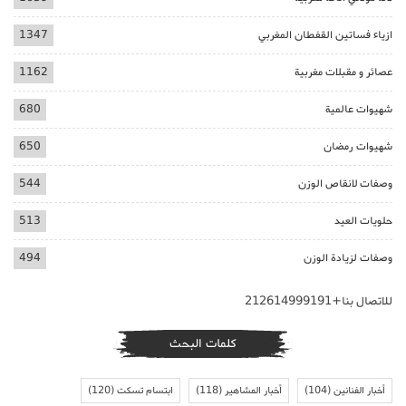
ازياء فساتين القفطان المغربي
1347
عصائر و مقبلات مغربية
1162
شهيوات عالمية
680
شهيوات رمضان
650
وصفات لانقاص الوزن
544
حلويات العيد
513
وصفات لزيادة الوزن
494
للاتصال بنا+212614999191
كلمات البحث
أخبار الفنانين
(104)
أخبار المشاهير
(118)
ابتسام تسكت
(120)