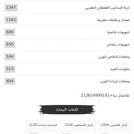
ازياء فساتين القفطان المغربي
1347
عصائر و مقبلات مغربية
1162
شهيوات عالمية
680
شهيوات رمضان
650
وصفات لانقاص الوزن
544
حلويات العيد
513
وصفات لزيادة الوزن
494
للاتصال بنا+212614999191
كلمات البحث
أخبار الفنانين
(104)
أخبار المشاهير
(118)
ابتسام تسكت
(120)