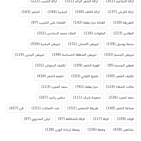
ازالة التجاعيد
(351)
ازالة الشعر الزائد
(151)
ازالة الشيب
(222)
ازالة الكرش
(137)
ازالة الكلف
(140)
البشرة
(194)
الشعر
(163)
الطريقة
(130)
الفنانة دنيا بطمة
(142)
القضاء على الشيب
(97)
المقادير
(223)
المكونات
(116)
الملك محمد السادس
(101)
بسمة بوسيل
(139)
تبييض الاسنان
(231)
تبييض البشرة
(559)
تبييض الجسم
(332)
تبييض المنطقة الحساسة
(199)
تبييض اليدين
(119)
تعطير الجسم
(95)
تقوية الشعر
(109)
تكثيف الرموش
(101)
تكثيف الشعر
(195)
تلميع الاواني
(103)
تنعيم الشعر
(434)
حالات الشفاء
(124)
دنيا بطمة
(761)
سعد المجرد
(113)
سعد لمجرد
(226)
سعيدة شرف
(111)
سلمى رشيد
(167)
صباغة الشعر
(140)
طريقة التحضير
(151)
عدد الاصابات
(151)
فن
(427)
فوائد
(109)
كيكة
(117)
كيكة بالشكلاط
(97)
ليلى الحديوي
(97)
مشاهير
(428)
وصفة
(156)
وصفة لزيادة الوزن
(138)