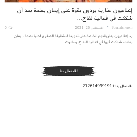
إعلاميون مغاربة يردون بقوة على إيمان بطمة بعد أن
شككت في فعالية لقاح…
TouriaIcherem
أغسطس 25, 2021
0
رد إعلاميون بطريقتهم الخاصة على تدوينة للشقيقة الصغرى لدنيا بطمة، إيمان
بطمة، شككت فيها في فعالية اللقاح. ونشرت…
للاتصال بنا
للاتصال بنا+212614999191