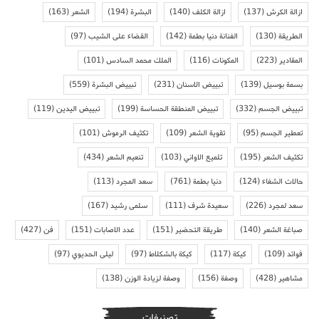
ازالة الكرش
(137)
ازالة الكلف
(140)
البشرة
(194)
الشعر
(163)
الطريقة
(130)
الفنانة دنيا بطمة
(142)
القضاء على الشيب
(97)
المقادير
(223)
المكونات
(116)
الملك محمد السادس
(101)
بسمة بوسيل
(139)
تبييض الاسنان
(231)
تبييض البشرة
(559)
تبييض الجسم
(332)
تبييض المنطقة الحساسة
(199)
تبييض اليدين
(119)
تعطير الجسم
(95)
تقوية الشعر
(109)
تكثيف الرموش
(101)
تكثيف الشعر
(195)
تلميع الاواني
(103)
تنعيم الشعر
(434)
حالات الشفاء
(124)
دنيا بطمة
(761)
سعد المجرد
(113)
سعد لمجرد
(226)
سعيدة شرف
(111)
سلمى رشيد
(167)
صباغة الشعر
(140)
طريقة التحضير
(151)
عدد الاصابات
(151)
فن
(427)
فوائد
(109)
كيكة
(117)
كيكة بالشكلاط
(97)
ليلى الحديوي
(97)
مشاهير
(428)
وصفة
(156)
وصفة لزيادة الوزن
(138)
تصنيفات