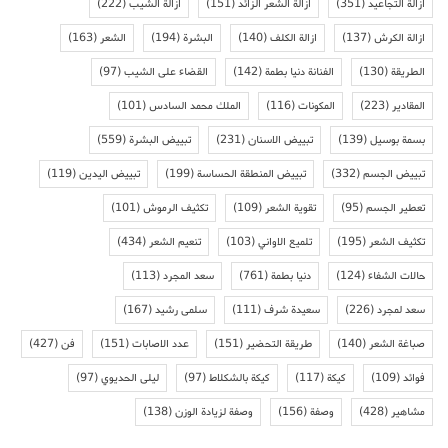
ازالة التجاعيد
(351)
ازالة الشعر الزائد
(151)
ازالة الشيب
(222)
ازالة الكرش
(137)
ازالة الكلف
(140)
البشرة
(194)
الشعر
(163)
الطريقة
(130)
الفنانة دنيا بطمة
(142)
القضاء على الشيب
(97)
المقادير
(223)
المكونات
(116)
الملك محمد السادس
(101)
بسمة بوسيل
(139)
تبييض الاسنان
(231)
تبييض البشرة
(559)
تبييض الجسم
(332)
تبييض المنطقة الحساسة
(199)
تبييض اليدين
(119)
تعطير الجسم
(95)
تقوية الشعر
(109)
تكثيف الرموش
(101)
تكثيف الشعر
(195)
تلميع الاواني
(103)
تنعيم الشعر
(434)
حالات الشفاء
(124)
دنيا بطمة
(761)
سعد المجرد
(113)
سعد لمجرد
(226)
سعيدة شرف
(111)
سلمى رشيد
(167)
صباغة الشعر
(140)
طريقة التحضير
(151)
عدد الاصابات
(151)
فن
(427)
فوائد
(109)
كيكة
(117)
كيكة بالشكلاط
(97)
ليلى الحديوي
(97)
مشاهير
(428)
وصفة
(156)
وصفة لزيادة الوزن
(138)