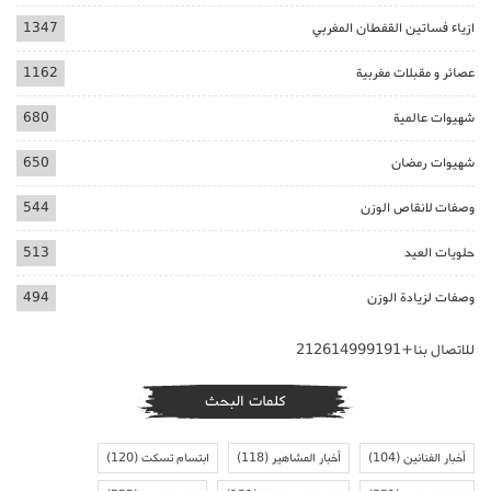
ازياء فساتين القفطان المغربي
1347
عصائر و مقبلات مغربية
1162
شهيوات عالمية
680
شهيوات رمضان
650
وصفات لانقاص الوزن
544
حلويات العيد
513
وصفات لزيادة الوزن
494
للاتصال بنا+212614999191
كلمات البحث
أخبار الفنانين
(104)
أخبار المشاهير
(118)
ابتسام تسكت
(120)