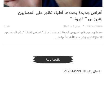
أعراض جديدة يحددها أطباء تظهر على المصابين
بفيروس ” كورونا “
TouriaIcherem
أبريل 23, 2020
0
بعد شهور من ظهور فيروس كورونا الجديد، لا يزال "المرض الفتاك" يثير العديد من
التساؤلات، ومؤخرا حدد الأطباء أعراضا…
للاتصال بنا
للاتصال بنا+212614999191