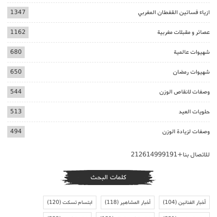
ازياء فساتين القفطان المغربي
1347
عصائر و مقبلات مغربية
1162
شهيوات عالمية
680
شهيوات رمضان
650
وصفات لانقاص الوزن
544
حلويات العيد
513
وصفات لزيادة الوزن
494
للاتصال بنا+212614999191
كلمات البحث
أخبار الفنانين
(104)
أخبار المشاهير
(118)
ابتسام تسكت
(120)