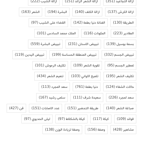
ازالة التجاعيد
(351)
ازالة الشعر الزائد
(151)
ازالة الشيب
(222)
ازالة الكرش
(137)
ازالة الكلف
(140)
البشرة
(194)
الشعر
(163)
الطريقة
(130)
الفنانة دنيا بطمة
(142)
القضاء على الشيب
(97)
المقادير
(223)
المكونات
(116)
الملك محمد السادس
(101)
بسمة بوسيل
(139)
تبييض الاسنان
(231)
تبييض البشرة
(559)
تبييض الجسم
(332)
تبييض المنطقة الحساسة
(199)
تبييض اليدين
(119)
تعطير الجسم
(95)
تقوية الشعر
(109)
تكثيف الرموش
(101)
تكثيف الشعر
(195)
تلميع الاواني
(103)
تنعيم الشعر
(434)
حالات الشفاء
(124)
دنيا بطمة
(761)
سعد المجرد
(113)
سعد لمجرد
(226)
سعيدة شرف
(111)
سلمى رشيد
(167)
صباغة الشعر
(140)
طريقة التحضير
(151)
عدد الاصابات
(151)
فن
(427)
فوائد
(109)
كيكة
(117)
كيكة بالشكلاط
(97)
ليلى الحديوي
(97)
مشاهير
(428)
وصفة
(156)
وصفة لزيادة الوزن
(138)