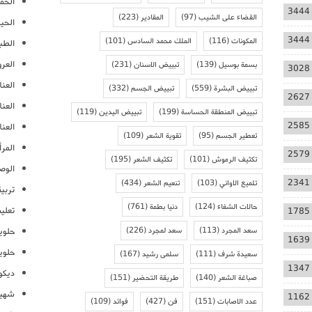
الحمل
3444
القضاء على الشيب
(97)
المقادير
(223)
الحيا
3444
المكونات
(116)
الملك محمد السادس
(101)
الطب
العر
بسمة بوسيل
(139)
تبييض الاسنان
(231)
3028
العنا
تبييض البشرة
(559)
تبييض الجسم
(332)
2627
العن
تبييض المنطقة الحساسة
(199)
تبييض اليدين
(119)
2585
العنا
تعطير الجسم
(95)
تقوية الشعر
(109)
المرأ
2579
تكثيف الرموش
(101)
تكثيف الشعر
(195)
الوص
2341
تلميع الاواني
(103)
تنعيم الشعر
(434)
تربية
حالات الشفاء
(124)
دنيا بطمة
(761)
تعلي
1785
سعد المجرد
(113)
سعد لمجرد
(226)
حلوي
1639
حلوي
سعيدة شرف
(111)
سلمى رشيد
(167)
1347
ديكو
صباغة الشعر
(140)
طريقة التحضير
(151)
شهيو
1162
عدد الاصابات
(151)
فن
(427)
فوائد
(109)