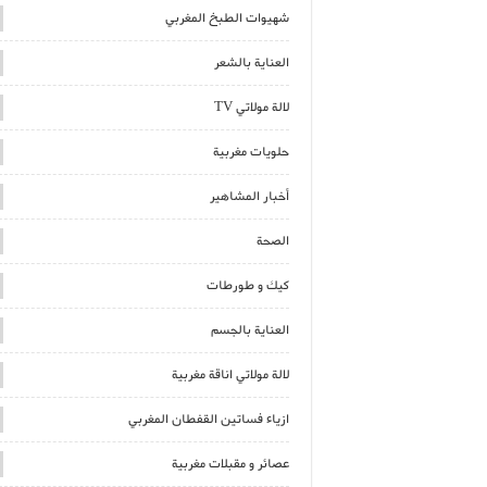
شهيوات الطبخ المغربي
العناية بالشعر
لالة مولاتي TV
حلويات مغربية
أخبار المشاهير
الصحة
كيك و طورطات
العناية بالجسم
لالة مولاتي اناقة مغربية
ازياء فساتين القفطان المغربي
عصائر و مقبلات مغربية