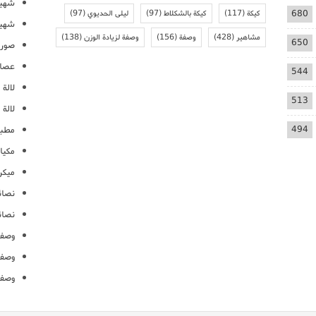
شهيو
680
كيكة
(117)
كيكة بالشكلاط
(97)
ليلى الحديوي
(97)
شهيو
مشاهير
(428)
وصفة
(156)
وصفة لزيادة الوزن
(138)
650
صور 
عصائ
544
لالة م
513
لالة 
494
مطبخ
مكيا
ميكرو
نصائ
نصائ
وصفا
وصفا
وصفا