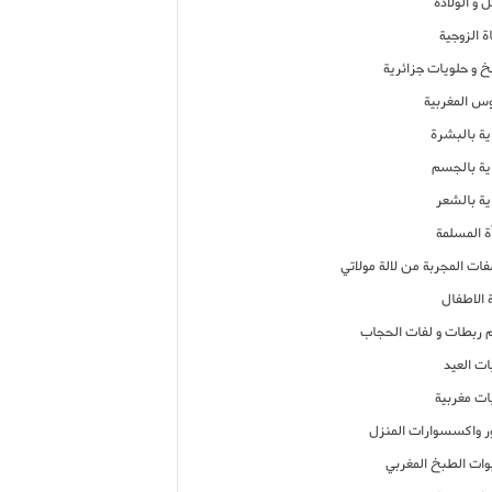
 و الولادة
ة الزوجية
خ و حلويات جزائرية
وس المغربية
ية بالبشرة
اية بالجسم
ية بالشعر
ة المسلمة
فات المجربة من لالة مولاتي
 الاطفال
م ربطات و لفات الحجاب
ات العيد
ات مغربية
ر واكسسوارات المنزل
ات الطبخ المغربي