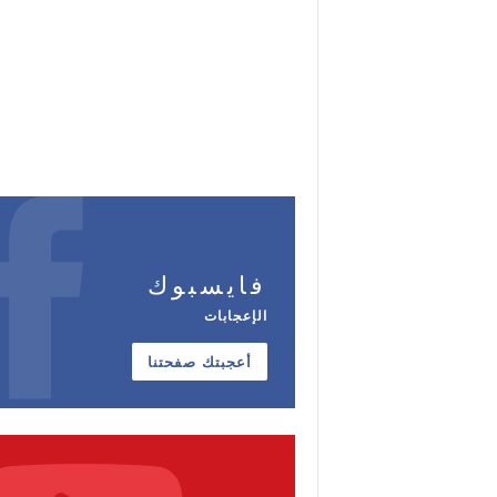
فايسبوك
الإعجابات
أعجبتك صفحتنا