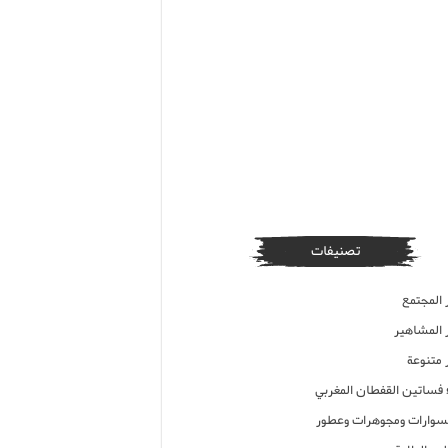
تصنيفات
 المجتمع
ر المشاهير
 متنوعة
ء فساتين القفطان المغربي
وارات ومجوهرات وعطور