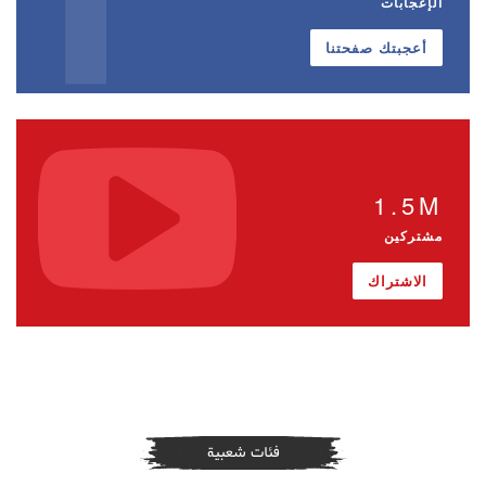
الإعجابات
أعجبتك صفحتنا
1.5M
مشتركين
الاشتراك
فئات شعبية