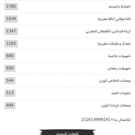
العناية بالجسم
1785
لالة مولاتي اناقة مغربية
1639
ازياء فساتين القفطان المغربي
1347
عصائر و مقبلات مغربية
1162
شهيوات عالمية
680
شهيوات رمضان
650
وصفات لانقاص الوزن
544
حلويات العيد
513
وصفات لزيادة الوزن
494
للاتصال بنا+212614999191
كلمات البحث