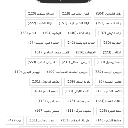
أخبار الفنانين
(104)
أخبار المشاهير
(118)
ابتسام تسكت
(120)
ازالة التجاعيد
(351)
ازالة الشعر الزائد
(151)
ازالة الشيب
(222)
ازالة الكرش
(137)
ازالة الكلف
(140)
البشرة
(194)
الشعر
(163)
الطريقة
(130)
الفنانة دنيا بطمة
(142)
القضاء على الشيب
(97)
المقادير
(223)
المكونات
(116)
الملك محمد السادس
(101)
بسمة بوسيل
(139)
تبييض الاسنان
(231)
تبييض البشرة
(559)
تبييض الجسم
(332)
تبييض المنطقة الحساسة
(199)
تبييض اليدين
(119)
تعطير الجسم
(95)
تقوية الشعر
(109)
تكثيف الرموش
(101)
تكثيف الشعر
(195)
تلميع الاواني
(103)
تنعيم الشعر
(434)
حالات الشفاء
(124)
دنيا بطمة
(761)
سعد المجرد
(113)
سعد لمجرد
(226)
سعيدة شرف
(111)
سلمى رشيد
(167)
صباغة الشعر
(140)
طريقة التحضير
(151)
عدد الاصابات
(151)
فن
(427)